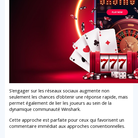
S’engager sur les réseaux sociaux augmente non
seulement les chances d’obtenir une réponse rapide, mais
permet également de lier les joueurs au sein de la
dynamique communauté Winshark.
Cette approche est parfaite pour ceux qui favorisent un
commentaire immédiat aux approches conventionnelles.