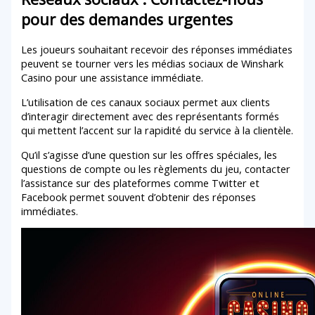
pour des demandes urgentes
Les joueurs souhaitant recevoir des réponses immédiates
peuvent se tourner vers les médias sociaux de Winshark
Casino pour une assistance immédiate.
L’utilisation de ces canaux sociaux permet aux clients
d’interagir directement avec des représentants formés
qui mettent l’accent sur la rapidité du service à la clientèle.
Qu’il s’agisse d’une question sur les offres spéciales, les
questions de compte ou les règlements du jeu, contacter
l’assistance sur des plateformes comme Twitter et
Facebook permet souvent d’obtenir des réponses
immédiates.