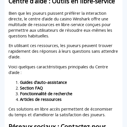
Centre d’aide : Outils en libre-service
Bien que les joueurs puissent préférer la interaction
directe, le centre d’aide du casino Winshark offre une
multitude de ressources en libre-service conçues pour
permettre aux utilisateurs de résoudre eux-mêmes les
questions habituelles.
En utilisant ces ressources, les joueurs peuvent trouver
rapidement des réponses à leurs questions sans attendre
d’aide.
Voici quelques caractéristiques principales du Centre
d’aide :
Guides d’auto-assistance
Section FAQ
Fonctionnalité de recherche
Articles de ressources
Ces solutions en libre accès permettent de économiser
du temps et d’améliorer la satisfaction des joueurs.
Réseaux sociaux : Contactez-nous