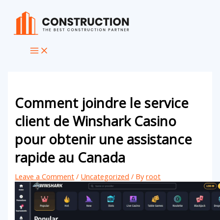
Main
Skip
Type
Name*
Email*
Website
Menu
to
here..
content
Comment joindre le service
client de Winshark Casino
pour obtenir une assistance
rapide au Canada
Leave a Comment
/
Uncategorized
/ By
root