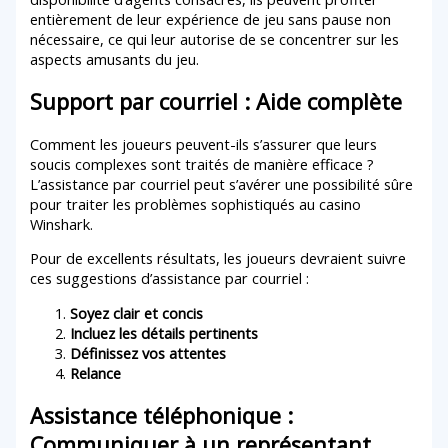
entièrement de leur expérience de jeu sans pause non
nécessaire, ce qui leur autorise de se concentrer sur les
aspects amusants du jeu.
Support par courriel : Aide complète
Comment les joueurs peuvent-ils s’assurer que leurs
soucis complexes sont traités de manière efficace ?
L’assistance par courriel peut s’avérer une possibilité sûre
pour traiter les problèmes sophistiqués au casino
Winshark.
Pour de excellents résultats, les joueurs devraient suivre
ces suggestions d’assistance par courriel :
Soyez clair et concis
Incluez les détails pertinents
Définissez vos attentes
Relance
Assistance téléphonique :
Communiquer à un représentant