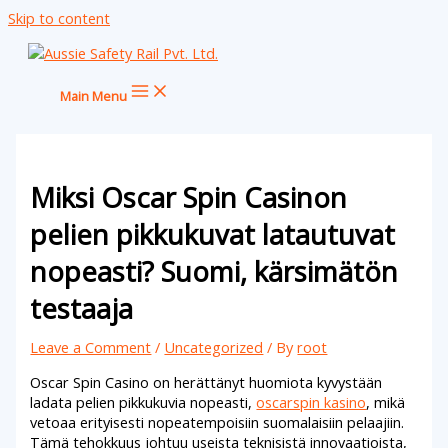
Skip to content
Main Menu
Miksi Oscar Spin Casinon
pelien pikkukuvat latautuvat
nopeasti? Suomi, kärsimätön
testaaja
Leave a Comment
/
Uncategorized
/ By
root
Oscar Spin Casino on herättänyt huomiota kyvystään
ladata pelien pikkukuvia nopeasti,
oscarspin kasino
, mikä
vetoaa erityisesti nopeatempoisiin suomalaisiin pelaajiin.
Tämä tehokkuus johtuu useista teknisistä innovaatioista,