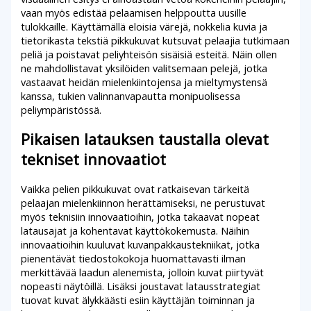
vaan myös edistää pelaamisen helppoutta uusille
tulokkaille. Käyttämällä eloisia värejä, nokkelia kuvia ja
tietorikasta tekstiä pikkukuvat kutsuvat pelaajia tutkimaan
peliä ja poistavat peliyhteisön sisäisiä esteitä. Näin ollen
ne mahdollistavat yksilöiden valitsemaan pelejä, jotka
vastaavat heidän mielenkiintojensa ja mieltymystensä
kanssa, tukien valinnanvapautta monipuolisessa
peliympäristössä.
Pikaisen latauksen taustalla olevat
tekniset innovaatiot
Vaikka pelien pikkukuvat ovat ratkaisevan tärkeitä
pelaajan mielenkiinnon herättämiseksi, ne perustuvat
myös teknisiin innovaatioihin, jotka takaavat nopeat
latausajat ja kohentavat käyttökokemusta. Näihin
innovaatioihin kuuluvat kuvanpakkaustekniikat, jotka
pienentävät tiedostokokoja huomattavasti ilman
merkittävää laadun alenemista, jolloin kuvat piirtyvät
nopeasti näytöillä. Lisäksi joustavat latausstrategiat
tuovat kuvat älykkäästi esiin käyttäjän toiminnan ja