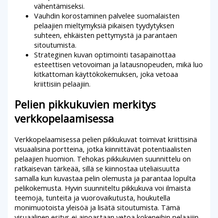
vähentämiseksi.
Vauhdin korostaminen palvelee suomalaisten
pelaajien mieltymyksiä pikaisen tyydytyksen
suhteen, ehkäisten pettymystä ja parantaen
sitoutumista.
Strateginen kuvan optimointi tasapainottaa
esteettisen vetovoiman ja latausnopeuden, mikä luo
kitkattoman käyttökokemuksen, joka vetoaa
kriittisiin pelaajiin.
Pelien pikkukuvien merkitys
verkkopelaamisessa
Verkkopelaamisessa pelien pikkukuvat toimivat kriittisinä
visuaalisina portteina, jotka kiinnittävät potentiaalisten
pelaajien huomion. Tehokas pikkukuvien suunnittelu on
ratkaisevan tärkeää, sillä se kiinnostaa uteliaisuutta
samalla kun kuvastaa pelin olemusta ja parantaa lopulta
pelikokemusta. Hyvin suunniteltu pikkukuva voi ilmaista
teemoja, tunteita ja vuorovaikutusta, houkutella
monimuotoista yleisöä ja lisätä sitoutumista. Tämä
visuaalinen esitys ei ainoastaan vetoa kokeneihin pelaajiin,