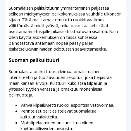
Suomalaisen pelikulttuurin ymmärtäminen paljastaa
selkeän mieltymyksen pelikokemuksissa vauhdille ulkonäön
sijaan. Tätä malttamattomuutta ruokkii vaatimus
välittömästä mielihyvästä, mikä pakottaa kehittäjät
asettamaan etusijalle pikaisesti latautuvaa sisältöä. Näin
ollen käyttäjäkokemuksen on tässä suhteessa
painotettava antamaan nopea pääsy pelien
esikatselukuviin näiden odotusten saavuttamiseksi.
Suomen pelikulttuuri
Suomalaista pelikulttuuria leimaa omaleimainen
intensiteetin ja tuottavuuden sekoitus, joka heijastaa
maan kansan arvoja. Kulttuuri kukoistaa kilpailun ja
yhteisöllisyyden varassa ja omaksuu monenlaisia
pelimuotoja.
Vahva kilpailuvietti ruokkii esportsin vetovoimaa.
Perinteiset pelit esittelevät suomalaisia
kulttuurivaikutteita.
Mobiilipelaaminen on suosittua niiden
käytännöllisyyden ansiosta.