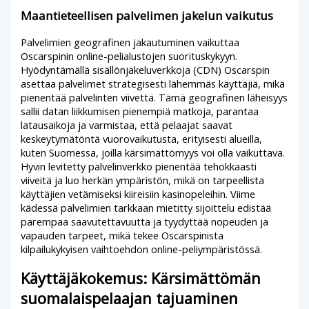
Maantieteellisen palvelimen jakelun vaikutus
Palvelimien geografinen jakautuminen vaikuttaa
Oscarspinin online-pelialustojen suorituskykyyn.
Hyödyntämällä sisällönjakeluverkkoja (CDN) Oscarspin
asettaa palvelimet strategisesti lähemmäs käyttäjiä, mikä
pienentää palvelinten viivettä. Tämä geografinen läheisyys
sallii datan liikkumisen pienempiä matkoja, parantaa
latausaikoja ja varmistaa, että pelaajat saavat
keskeytymätöntä vuorovaikutusta, erityisesti alueilla,
kuten Suomessa, joilla kärsimättömyys voi olla vaikuttava.
Hyvin levitetty palvelinverkko pienentää tehokkaasti
viiveitä ja luo herkän ympäristön, mikä on tarpeellista
käyttäjien vetämiseksi kiireisiin kasinopeleihin. Viime
kädessä palvelimien tarkkaan mietitty sijoittelu edistää
parempaa saavutettavuutta ja tyydyttää nopeuden ja
vapauden tarpeet, mikä tekee Oscarspinista
kilpailukykyisen vaihtoehdon online-peliympäristössä.
Käyttäjäkokemus: Kärsimättömän
suomalaispelaajan tajuaminen