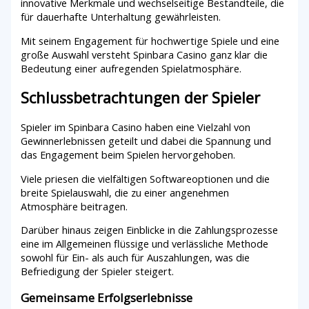
innovative Merkmale und wechselseitige Bestandteile, die
für dauerhafte Unterhaltung gewährleisten.
Mit seinem Engagement für hochwertige Spiele und eine
große Auswahl versteht Spinbara Casino ganz klar die
Bedeutung einer aufregenden Spielatmosphäre.
Schlussbetrachtungen der Spieler
Spieler im Spinbara Casino haben eine Vielzahl von
Gewinnerlebnissen geteilt und dabei die Spannung und
das Engagement beim Spielen hervorgehoben.
Viele priesen die vielfältigen Softwareoptionen und die
breite Spielauswahl, die zu einer angenehmen
Atmosphäre beitragen.
Darüber hinaus zeigen Einblicke in die Zahlungsprozesse
eine im Allgemeinen flüssige und verlässliche Methode
sowohl für Ein- als auch für Auszahlungen, was die
Befriedigung der Spieler steigert.
Gemeinsame Erfolgserlebnisse