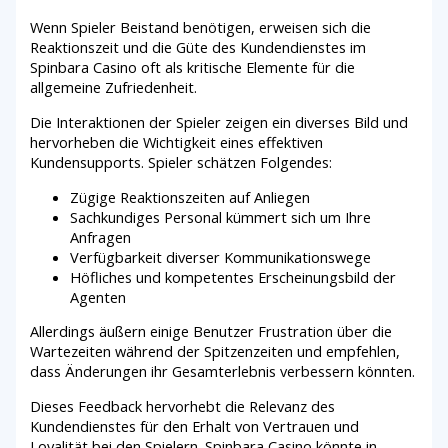
Wenn Spieler Beistand benötigen, erweisen sich die
Reaktionszeit und die Güte des Kundendienstes im
Spinbara Casino oft als kritische Elemente für die
allgemeine Zufriedenheit.
Die Interaktionen der Spieler zeigen ein diverses Bild und
hervorheben die Wichtigkeit eines effektiven
Kundensupports. Spieler schätzen Folgendes:
Zügige Reaktionszeiten auf Anliegen
Sachkundiges Personal kümmert sich um Ihre
Anfragen
Verfügbarkeit diverser Kommunikationswege
Höfliches und kompetentes Erscheinungsbild der
Agenten
Allerdings äußern einige Benutzer Frustration über die
Wartezeiten während der Spitzenzeiten und empfehlen,
dass Änderungen ihr Gesamterlebnis verbessern könnten.
Dieses Feedback hervorhebt die Relevanz des
Kundendienstes für den Erhalt von Vertrauen und
Loyalität bei den Spielern. Spinbara Casino könnte in