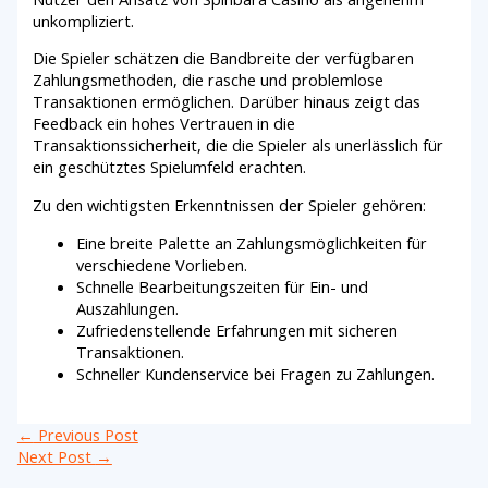
unkompliziert.
Die Spieler schätzen die Bandbreite der verfügbaren
Zahlungsmethoden, die rasche und problemlose
Transaktionen ermöglichen. Darüber hinaus zeigt das
Feedback ein hohes Vertrauen in die
Transaktionssicherheit, die die Spieler als unerlässlich für
ein geschütztes Spielumfeld erachten.
Zu den wichtigsten Erkenntnissen der Spieler gehören:
Eine breite Palette an Zahlungsmöglichkeiten für
verschiedene Vorlieben.
Schnelle Bearbeitungszeiten für Ein- und
Auszahlungen.
Zufriedenstellende Erfahrungen mit sicheren
Transaktionen.
Schneller Kundenservice bei Fragen zu Zahlungen.
←
Previous Post
Next Post
→