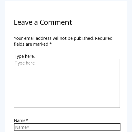
Leave a Comment
Your email address will not be published.
Required
fields are marked
*
Type here..
Name*