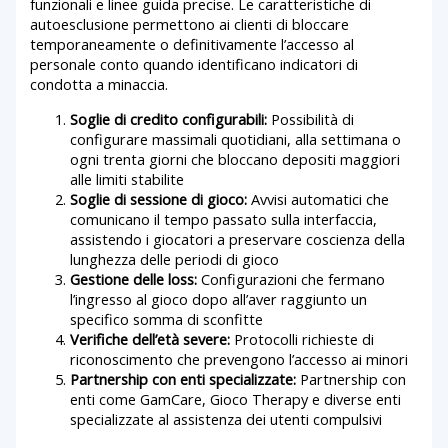
funzionali e linee guida precise. Le caratteristiche di
autoesclusione permettono ai clienti di bloccare
temporaneamente o definitivamente l’accesso al
personale conto quando identificano indicatori di
condotta a minaccia.
Soglie di credito configurabili:
Possibilità di
configurare massimali quotidiani, alla settimana o
ogni trenta giorni che bloccano depositi maggiori
alle limiti stabilite
Soglie di sessione di gioco:
Avvisi automatici che
comunicano il tempo passato sulla interfaccia,
assistendo i giocatori a preservare coscienza della
lunghezza delle periodi di gioco
Gestione delle loss:
Configurazioni che fermano
l’ingresso al gioco dopo all’aver raggiunto un
specifico somma di sconfitte
Verifiche dell’età severe:
Protocolli richieste di
riconoscimento che prevengono l’accesso ai minori
Partnership con enti specializzate:
Partnership con
enti come GamCare, Gioco Therapy e diverse enti
specializzate al assistenza dei utenti compulsivi