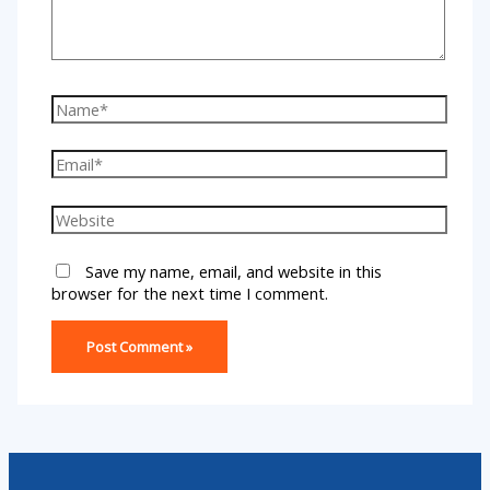
Save my name, email, and website in this
browser for the next time I comment.