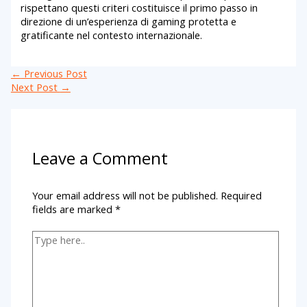
rispettano questi criteri costituisce il primo passo in
direzione di un’esperienza di gaming protetta e
gratificante nel contesto internazionale.
←
Previous Post
Next Post
→
Leave a Comment
Your email address will not be published.
Required
fields are marked
*