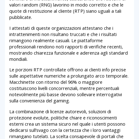
valori random (RNG) lavorino in modo corretto e che le
quote di restituzione al cliente (RTP) siano uguali a tali
pubblicate.
I attestati di queste organizzazioni attestano che i
intrattenimenti non risultano truccati e che i risultati
rimangono realmente casuali. Le piattaforme
professionali rendono noti rapporti di verifiche recenti,
mostrando chiarezza funzionale e aderenza agli standard
mondiali.
Le porzioni RTP controllate offrono ai clienti info precise
sulle aspettative numeriche a prolungato arco temporale.
Macchinette con ritorno del 96% o maggiore
costituiscono livelli concorrenziali, mentre percentuali
notevolmente più basse devono sollevare interrogativi
sulla convenienza del gaming.
La combinazione di licenze autorevoli, soluzioni di
protezione evolute, politiche chiare e riconoscimenti
esterni crea un sistema sicuro nel quale i utenti possono
dedicarsi sull’svago con la certezza che i loro vantaggi
rimangano tutelati. La scelta consapevole di portali che