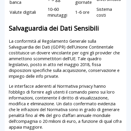
banca
giornate
10-60
Sistema
Valute digitali
1-6 ore
minutaggi
costi
Salvaguardia dei Dati Sensibili
La conformità al Regolamento Generale sulla
Salvaguardia dei Dati (GDPR) dell’Unione Continentale
costituisce un dovere vincolante per ogni gli provider che
ammettono scommettitori dell’UE. Tale quadro
legislativo, posto in atto nel maggio 2018, fissa
disposizioni specifiche sulla acquisizione, conservazione e
impiego delle info private.
Le interfacce aderenti al Normativa privacy hanno
l’obbligo di fornire agli utenti il comando pieno sui loro
informazioni, contenente il diritto di visualizzazione,
modifica e eliminazione. Un dato confermato evidenzia
che le infrazioni del Normativa sono in grado di generare
penalità fino al 4% del giro d’affari annuale mondiale
dell’compagnia o 20 milioni di euro, a funzione di qual cifra
appaia maggiore.