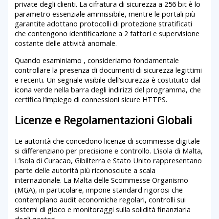
private degli clienti. La cifratura di sicurezza a 256 bit è lo
parametro essenziale ammissibile, mentre le portali più
garantite adottano protocolli di protezione stratificati
che contengono identificazione a 2 fattori e supervisione
costante delle attività anomale.
Quando esaminiamo , consideriamo fondamentale
controllare la presenza di documenti di sicurezza legittimi
e recenti. Un segnale visibile dell’sicurezza è costituito dal
icona verde nella barra degli indirizzi del programma, che
certifica l’impiego di connessioni sicure HTTPS.
Licenze e Regolamentazioni Globali
Le autorità che concedono licenze di scommesse digitale
si differenziano per precisione e controllo. L’isola di Malta,
L’isola di Curacao, Gibilterra e Stato Unito rappresentano
parte delle autorità più riconosciute a scala
internazionale. La Malta delle Scommesse Organismo
(MGA), in particolare, impone standard rigorosi che
contemplano audit economiche regolari, controlli sui
sistemi di gioco e monitoraggi sulla solidità finanziaria
degli gestori.