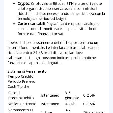
Crypto:
Criptovaluta Bitcoin, ETH e ulteriori valute
cripto garantiscono riservatezza e commissioni
ridotte, anche se necessitando dimestichezza con la
tecnologia distributed ledger
Carte ricaricabili:
Paysafecard e opzioni analoghe
consentono di monitorare la spesa evitando di
fornire dati finanziari privati
I periodi di processamento dei ritiri rappresentano un
criterio fondamentale. Le interfacce sicure elaborano le
richieste entro 24-48 orari di lavoro, laddove
rallentamenti lunghi possono indicare problematiche
funzionali o capitale inadeguata.
Sistema di Versamento
Tempo Credito
Periodo Prelievo
Costi Tipiche
Card di
3-5
Istantaneo
0-2.5%
Credito/Debito
giornate
Wallet Elettronici
Istantaneo
0-24 h
0-1.5%
Versamento Di
3-7
1-3 gg
Diversificato