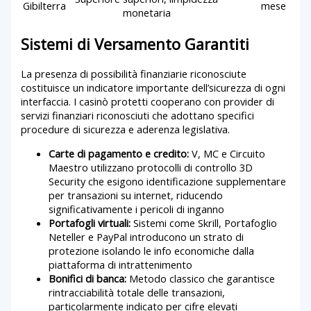
Gibilterra
mese
monetaria
Sistemi di Versamento Garantiti
La presenza di possibilità finanziarie riconosciute
costituisce un indicatore importante dell’sicurezza di ogni
interfaccia. I casinò protetti cooperano con provider di
servizi finanziari riconosciuti che adottano specifici
procedure di sicurezza e aderenza legislativa.
Carte di pagamento e credito:
V, MC e Circuito
Maestro utilizzano protocolli di controllo 3D
Security che esigono identificazione supplementare
per transazioni su internet, riducendo
significativamente i pericoli di inganno
Portafogli virtuali:
Sistemi come Skrill, Portafoglio
Neteller e PayPal introducono un strato di
protezione isolando le info economiche dalla
piattaforma di intrattenimento
Bonifici di banca:
Metodo classico che garantisce
rintracciabilità totale delle transazioni,
particolarmente indicato per cifre elevati