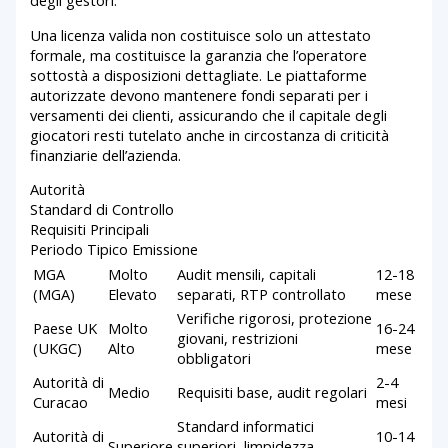
Una licenza valida non costituisce solo un attestato
formale, ma costituisce la garanzia che l’operatore
sottostà a disposizioni dettagliate. Le piattaforme
autorizzate devono mantenere fondi separati per i
versamenti dei clienti, assicurando che il capitale degli
giocatori resti tutelato anche in circostanza di criticità
finanziarie dell’azienda.
Autorità
Standard di Controllo
Requisiti Principali
Periodo Tipico Emissione
MGA
Molto
Audit mensili, capitali
12-18
(MGA)
Elevato
separati, RTP controllato
mese
Verifiche rigorosi, protezione
Paese UK
Molto
16-24
giovani, restrizioni
(UKGC)
Alto
mese
obbligatori
Autorità di
2-4
Medio
Requisiti base, audit regolari
Curacao
mesi
Standard informatici
Autorità di
10-14
Superiore
superiori, limpidezza