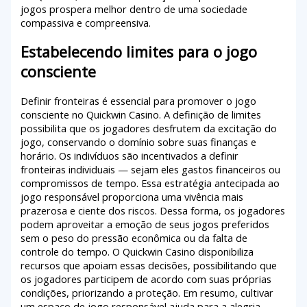
jogos prospera melhor dentro de uma sociedade
compassiva e compreensiva.
Estabelecendo limites para o jogo
consciente
Definir fronteiras é essencial para promover o jogo
consciente no Quickwin Casino. A definição de limites
possibilita que os jogadores desfrutem da excitação do
jogo, conservando o domínio sobre suas finanças e
horário. Os indivíduos são incentivados a definir
fronteiras individuais — sejam eles gastos financeiros ou
compromissos de tempo. Essa estratégia antecipada ao
jogo responsável proporciona uma vivência mais
prazerosa e ciente dos riscos. Dessa forma, os jogadores
podem aproveitar a emoção de seus jogos preferidos
sem o peso do pressão econômica ou da falta de
controle do tempo. O Quickwin Casino disponibiliza
recursos que apoiam essas decisões, possibilitando que
os jogadores participem de acordo com suas próprias
condições, priorizando a proteção. Em resumo, cultivar
um espaço de jogo responsável ajuda para a alegria