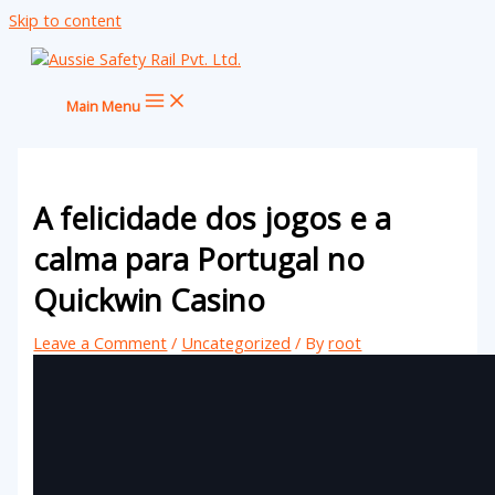
Skip to content
Main Menu
A felicidade dos jogos e a
calma para Portugal no
Quickwin Casino
Leave a Comment
/
Uncategorized
/ By
root