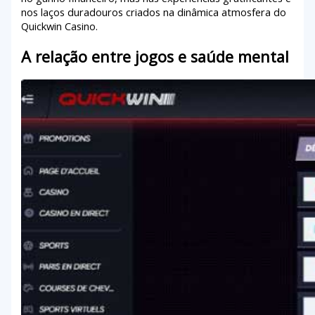
nos laços duradouros criados na dinâmica atmosfera do
Quickwin Casino.
A relação entre jogos e saúde mental