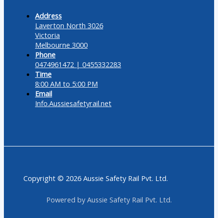
Address
Laverton North 3026
Victoria
Melbourne 3000
Phone
0474961472 | 0455332283
Time
8:00 AM to 5:00 PM
Email
Info.Aussiesafetyrail.net
Copyright © 2026 Aussie Safety Rail Pvt. Ltd.
Powered by Aussie Safety Rail Pvt. Ltd.