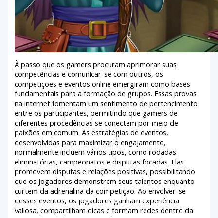
À passo que os gamers procuram aprimorar suas
competências e comunicar-se com outros, os
competições e eventos online emergiram como bases
fundamentais para a formação de grupos. Essas provas
na internet fomentam um sentimento de pertencimento
entre os participantes, permitindo que gamers de
diferentes procedências se conectem por meio de
paixões em comum. As estratégias de eventos,
desenvolvidas para maximizar o engajamento,
normalmente incluem vários tipos, como rodadas
eliminatórias, campeonatos e disputas focadas. Elas
promovem disputas e relações positivas, possibilitando
que os jogadores demonstrem seus talentos enquanto
curtem da adrenalina da competição. Ao envolver-se
desses eventos, os jogadores ganham experiência
valiosa, compartilham dicas e formam redes dentro da