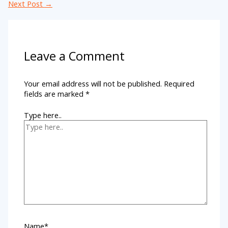
Next Post
→
Leave a Comment
Your email address will not be published.
Required
fields are marked
*
Type here..
Name*