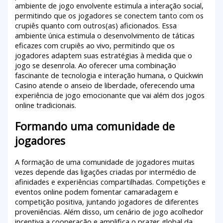
ambiente de jogo envolvente estimula a interação social,
permitindo que os jogadores se conectem tanto com os
crupiês quanto com outros(as) aficionados. Essa
ambiente única estimula o desenvolvimento de táticas
eficazes com crupiês ao vivo, permitindo que os
jogadores adaptem suas estratégias à medida que o
jogo se desenrola. Ao oferecer uma combinação
fascinante de tecnologia e interação humana, o Quickwin
Casino atende o anseio de liberdade, oferecendo uma
experiência de jogo emocionante que vai além dos jogos
online tradicionais.
Formando uma comunidade de
jogadores
A formação de uma comunidade de jogadores muitas
vezes depende das ligações criadas por intermédio de
afinidades e experiências compartilhadas. Competições e
eventos online podem fomentar camaradagem e
competição positiva, juntando jogadores de diferentes
proveniências. Além disso, um cenário de jogo acolhedor
incentiva a cooperação e amplifica o prazer global da