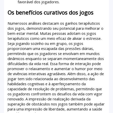
favorável dos jogadores.
Os benefícios curativos dos jogos
Numerosos análises destacam os ganhos terapêuticos
dos jogos, demonstrando seu potencial para melhorar o
bem-estar mental. Muitas pessoas adotam os jogos
terapêuticos como um meio eficaz de aliviar o estresse.
Seja jogando sozinho ou em grupo, os jogos
proporcionam uma escapada das pressões diárias,
permitindo que os jogadores se envolvam em mundos
dinâmicos enquanto se separam momentaneamente dos
dificuldades da vida real. Essa forma de interação pode
promover o relaxamento e aumentar o humor por meio
de vivências interativas agradáveis. Além disso, a ação de
jogar tem sido relacionada ao desenvolvimento das
habilidades cognitivas e à aperfeiçoamento da
capacidade de resolução de problemas, permitindo que
os jogadores confrontem os desafios da vida com vigor
renovado. A impressão de realização derivada da
superação de obstáculos nos jogos também pode ajudar
para uma impressão de liberdade, aumentando a saúde