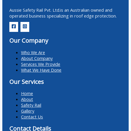
Aussie Safety Rail Pvt. Ltd.is an Australian owned and
operated business specializing in roof edge protection.
Our Company
Who We Are
About Company
Services We Provide
What We Have Done
Our Services
Home
About
Safety Rail
Gallery
Contact Us
Contact Details