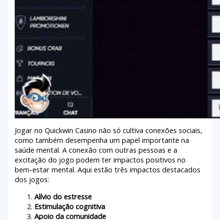
Jogar no Quickwin Casino não só cultiva conexões sociais,
como também desempenha um papel importante na
saúde mental. A conexão com outras pessoas e a
excitação do jogo podem ter impactos positivos no
bem-estar mental. Aqui estão três impactos destacados
dos jogos:
Alívio do estresse
Estimulação cognitiva
Apoio da comunidade