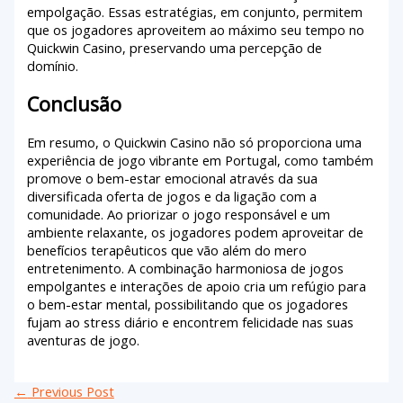
empolgação. Essas estratégias, em conjunto, permitem
que os jogadores aproveitem ao máximo seu tempo no
Quickwin Casino, preservando uma percepção de
domínio.
Conclusão
Em resumo, o Quickwin Casino não só proporciona uma
experiência de jogo vibrante em Portugal, como também
promove o bem-estar emocional através da sua
diversificada oferta de jogos e da ligação com a
comunidade. Ao priorizar o jogo responsável e um
ambiente relaxante, os jogadores podem aproveitar de
benefícios terapêuticos que vão além do mero
entretenimento. A combinação harmoniosa de jogos
empolgantes e interações de apoio cria um refúgio para
o bem-estar mental, possibilitando que os jogadores
fujam ao stress diário e encontrem felicidade nas suas
aventuras de jogo.
←
Previous Post