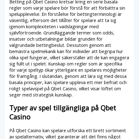
Betting på Qbet Casino kretsar kring en serie basala
regler som varje spelare bör förstå för att förbättra sin
spelupplevelse. En förståelse för bettingterminologi är
väsentlig, eftersom det tillåter för spelare att ta sig
igenom komplexiteten i vadslagningar med
självförtroende. Grundläggande termer som odds,
insatser och utbetalningar bildar grunden för
välgrundade bettingbeslut. Dessutom genom att
bemästra spelmekanik kan för individer att begripa hur
olika spel fungerar, vilket säkerställer att de kan engagera
sig fullt ut i spelet. Kunskap om regler som är specifika
för varje speltyp ökar ytterligare en spelares möjligheter
för framgång. I slutändan, genom att lära sig med dessa
basala principer, kan spelare uppleva ett mer befriat och
roligt spelavspel på Qbet Casino, vilket visar löftet om
seger med strategisk kunskap.
Typer av spel tillgängliga på Qbet
Casino
På Qbet Casino kan spelare utforska ett brett sortiment
av spelalternativ, vilket garanterar att det finns något