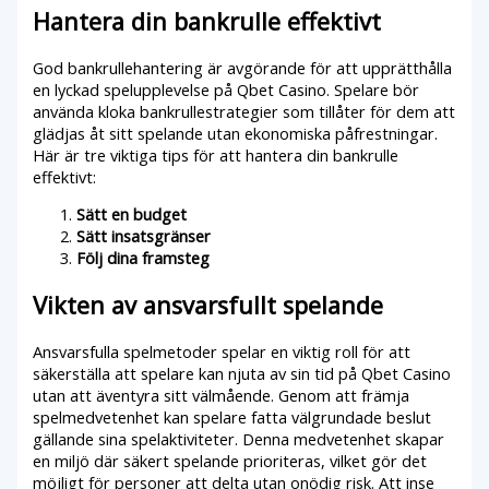
Hantera din bankrulle effektivt
God bankrullehantering är avgörande för att upprätthålla
en lyckad spelupplevelse på Qbet Casino. Spelare bör
använda kloka bankrullestrategier som tillåter för dem att
glädjas åt sitt spelande utan ekonomiska påfrestningar.
Här är tre viktiga tips för att hantera din bankrulle
effektivt:
Sätt en budget
Sätt insatsgränser
Följ dina framsteg
Vikten av ansvarsfullt spelande
Ansvarsfulla spelmetoder spelar en viktig roll för att
säkerställa att spelare kan njuta av sin tid på Qbet Casino
utan att äventyra sitt välmående. Genom att främja
spelmedvetenhet kan spelare fatta välgrundade beslut
gällande sina spelaktiviteter. Denna medvetenhet skapar
en miljö där säkert spelande prioriteras, vilket gör det
möjligt för personer att delta utan onödig risk. Att inse