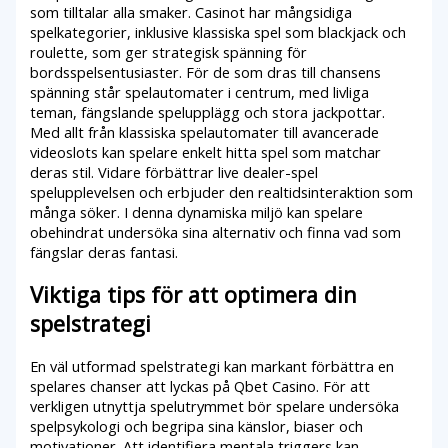
som tilltalar alla smaker. Casinot har mångsidiga
spelkategorier, inklusive klassiska spel som blackjack och
roulette, som ger strategisk spänning för
bordsspelsentusiaster. För de som dras till chansens
spänning står spelautomater i centrum, med livliga
teman, fängslande spelupplägg och stora jackpottar.
Med allt från klassiska spelautomater till avancerade
videoslots kan spelare enkelt hitta spel som matchar
deras stil. Vidare förbättrar live dealer-spel
spelupplevelsen och erbjuder den realtidsinteraktion som
många söker. I denna dynamiska miljö kan spelare
obehindrat undersöka sina alternativ och finna vad som
fängslar deras fantasi.
Viktiga tips för att optimera din
spelstrategi
En väl utformad spelstrategi kan markant förbättra en
spelares chanser att lyckas på Qbet Casino. För att
verkligen utnyttja spelutrymmet bör spelare undersöka
spelpsykologi och begripa sina känslor, biaser och
motivationer. Att identifiera mentala triggers kan