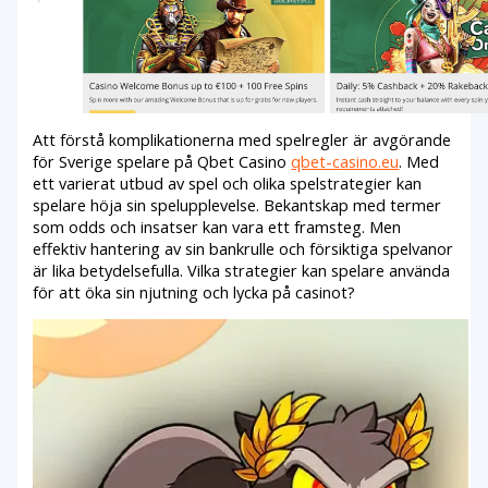
Att förstå komplikationerna med spelregler är avgörande
för Sverige spelare på Qbet Casino
qbet-casino.eu
. Med
ett varierat utbud av spel och olika spelstrategier kan
spelare höja sin spelupplevelse. Bekantskap med termer
som odds och insatser kan vara ett framsteg. Men
effektiv hantering av sin bankrulle och försiktiga spelvanor
är lika betydelsefulla. Vilka strategier kan spelare använda
för att öka sin njutning och lycka på casinot?