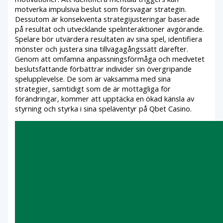
motverka impulsiva beslut som försvagar strategin.
Dessutom är konsekventa strategijusteringar baserade
på resultat och utvecklande spelinteraktioner avgörande.
Spelare bör utvärdera resultaten av sina spel, identifiera
mönster och justera sina tillvägagångssätt därefter.
Genom att omfamna anpassningsförmåga och medvetet
beslutsfattande förbättrar individer sin övergripande
spelupplevelse. De som är vaksamma med sina
strategier, samtidigt som de är mottagliga för
förändringar, kommer att upptäcka en ökad känsla av
styrning och styrka i sina speläventyr på Qbet Casino.