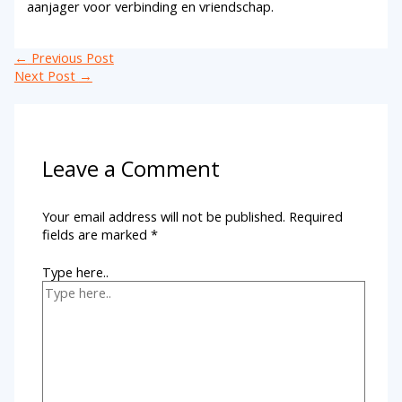
aanjager voor verbinding en vriendschap.
←
Previous Post
Next Post
→
Leave a Comment
Your email address will not be published.
Required
fields are marked
*
Type here..