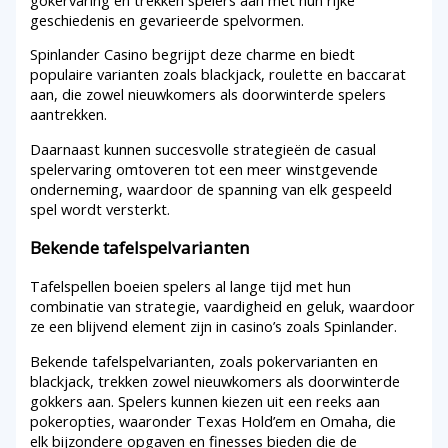
geschiedenis en gevarieerde spelvormen.
Spinlander Casino begrijpt deze charme en biedt
populaire varianten zoals blackjack, roulette en baccarat
aan, die zowel nieuwkomers als doorwinterde spelers
aantrekken.
Daarnaast kunnen succesvolle strategieën de casual
spelervaring omtoveren tot een meer winstgevende
onderneming, waardoor de spanning van elk gespeeld
spel wordt versterkt.
Bekende tafelspelvarianten
Tafelspellen boeien spelers al lange tijd met hun
combinatie van strategie, vaardigheid en geluk, waardoor
ze een blijvend element zijn in casino’s zoals Spinlander.
Bekende tafelspelvarianten, zoals pokervarianten en
blackjack, trekken zowel nieuwkomers als doorwinterde
gokkers aan. Spelers kunnen kiezen uit een reeks aan
pokeropties, waaronder Texas Hold’em en Omaha, die
elk bijzondere opgaven en finesses bieden die de