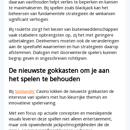
daaraan vasthouden helpt verlies te beperken en kansen
te maximaliseren. Bij spellen zoals blackjack kan het
beheersen van fundamentele strategieën de winkansen
significant verhogen.
Bij roulette zorgt het kiezen van buitenweddenschappen
vaak stabielere opbrengsten op, zij het met geringere
uitbetalingen. Deelnemers moeten ook de veranderingen
aan de speeltafel waarnemen en hun strategieën daarop
afstemmen. Dialogen met doorwinterde spelers kunnen
begrip geven in ongeschreven richtlijnen.
De nieuwste gokkasten om je aan
het spelen te behouden
Bij
Spinlander
Casino lokken de nieuwste gokkasten de
interesse van spelers met hun kleurrijke thema’s en
innovatieve spelervaring.
Met een focus op actuele concepten en meeslepende
visuals leveren deze spellen niet alleen entertainment,
maar ook opwindende jackpotmogelijkheden die de