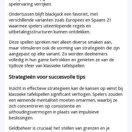
spelervaring verrijken.
Ondertussen blijft blackjack een favoriet, met
verschillende varianten zoals Europees en Spaans 21
waarmee spelers uiteenlopende regels en
uitbetalingsstructuren kunnen ontdekken.
Deze spellen spreken niet alleen diverse smaken aan,
maar stimuleren ook de vorming van strategieën die zijn
aangepast op elke variant. Zo worden deelnemers
volledig in hun game betrokken en genieten ze van de
tijdloze sfeer van klassieke tafelspellen.
Strategieën voor succesvolle tips
Inzicht in effectieve strategieën kan de kansen op winst bij
klassieke tafelspellen significant verhogen. Spelers zouden
een winnende mentaliteit moeten omarmen, waarbij ze
zich concentreren op consistentie en
uithoudingsvermogen in plaats van impulsieve
beslissingen.
Geldbeheer is cruciaal; het stellen van grenzen en je