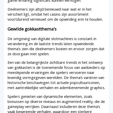
game-ervaring significant kunnen verhogen.
Deelnemers zijn altijd benieuwd naar wat er in het
verschiet ligt, omdat het casino zijn assortiment
voortdurend vernieuwt om de opwinding erin te houden.
Gewilde gokkastthema’s
De omgeving van digitale slotmachines is constant in
verandering en de laatste trends laten opwindende
thema’s zien die deelnemers boeien en ervoor zorgen dat
ze doorgaan met spelen.
Een van de belangrijkste zichtbare trends in het ontwerp
van gokkasten is de toenemende focus van aanbieders op
meeslepende ervaringen die spelers vervoeren naar
levendig vormgegeven werelden. De thema’s variëren van
historische beschavingen tot actuele popcultuuriconen,
met aantrekkelijke verhalen en adembenemende graphics.
Spelers genieten van dynamische elementen, zoals
bonussen op diverse niveaus en augmented reality, die de
gameplay verrijken. Daarnaast includeren deze thema’s
vaak bewegende verhalen, waardoor een sterkere