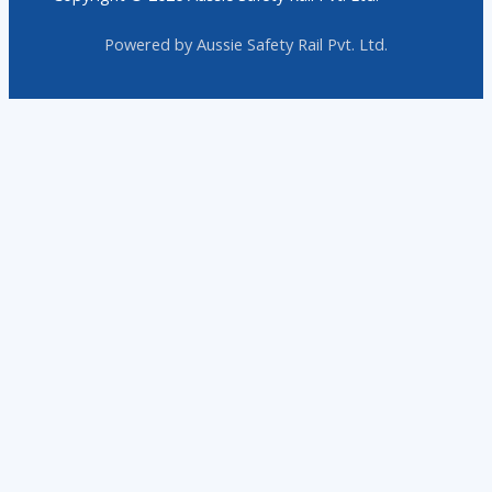
Powered by Aussie Safety Rail Pvt. Ltd.