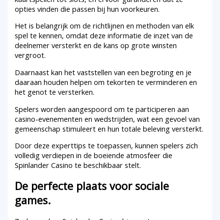
opties vinden die passen bij hun voorkeuren.
Het is belangrijk om de richtlijnen en methoden van elk
spel te kennen, omdat deze informatie de inzet van de
deelnemer versterkt en de kans op grote winsten
vergroot.
Daarnaast kan het vaststellen van een begroting en je
daaraan houden helpen om tekorten te verminderen en
het genot te versterken.
Spelers worden aangespoord om te participeren aan
casino-evenementen en wedstrijden, wat een gevoel van
gemeenschap stimuleert en hun totale beleving versterkt.
Door deze experttips te toepassen, kunnen spelers zich
volledig verdiepen in de boeiende atmosfeer die
Spinlander Casino te beschikbaar stelt.
De perfecte plaats voor sociale
games.