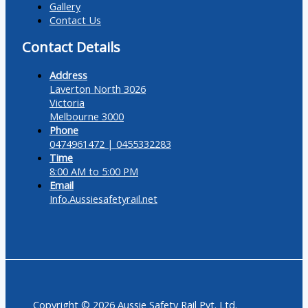
Gallery
Contact Us
Contact Details
Address
Laverton North 3026
Victoria
Melbourne 3000
Phone
0474961472 | 0455332283
Time
8:00 AM to 5:00 PM
Email
Info.Aussiesafetyrail.net
Copyright © 2026 Aussie Safety Rail Pvt. Ltd.