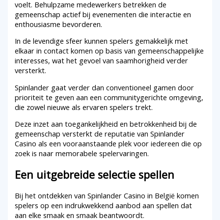
voelt. Behulpzame medewerkers betrekken de
gemeenschap actief bij evenementen die interactie en
enthousiasme bevorderen.
In de levendige sfeer kunnen spelers gemakkelijk met
elkaar in contact komen op basis van gemeenschappelijke
interesses, wat het gevoel van saamhorigheid verder
versterkt.
Spinlander gaat verder dan conventioneel gamen door
prioriteit te geven aan een communitygerichte omgeving,
die zowel nieuwe als ervaren spelers trekt.
Deze inzet aan toegankelijkheid en betrokkenheid bij de
gemeenschap versterkt de reputatie van Spinlander
Casino als een vooraanstaande plek voor iedereen die op
zoek is naar memorabele spelervaringen.
Een uitgebreide selectie spellen
Bij het ontdekken van Spinlander Casino in België komen
spelers op een indrukwekkend aanbod aan spellen dat
aan elke smaak en smaak beantwoordt.