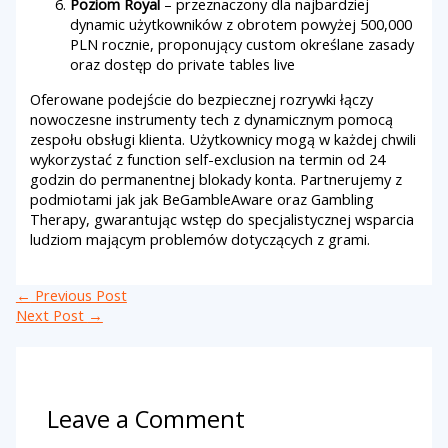
Poziom Royal
– przeznaczony dla najbardziej
dynamic użytkowników z obrotem powyżej 500,000
PLN rocznie, proponujący custom określane zasady
oraz dostęp do private tables live
Oferowane podejście do bezpiecznej rozrywki łączy
nowoczesne instrumenty tech z dynamicznym pomocą
zespołu obsługi klienta. Użytkownicy mogą w każdej chwili
wykorzystać z function self-exclusion na termin od 24
godzin do permanentnej blokady konta. Partnerujemy z
podmiotami jak jak BeGambleAware oraz Gambling
Therapy, gwarantując wstęp do specjalistycznej wsparcia
ludziom mającym problemów dotyczących z grami.
←
Previous Post
Next Post
→
Leave a Comment