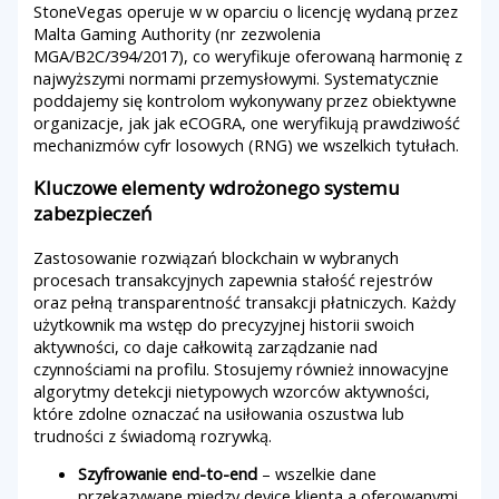
StoneVegas operuje w w oparciu o licencję wydaną przez
Malta Gaming Authority (nr zezwolenia
MGA/B2C/394/2017), co weryfikuje oferowaną harmonię z
najwyższymi normami przemysłowymi. Systematycznie
poddajemy się kontrolom wykonywany przez obiektywne
organizacje, jak jak eCOGRA, one weryfikują prawdziwość
mechanizmów cyfr losowych (RNG) we wszelkich tytułach.
Kluczowe elementy wdrożonego systemu
zabezpieczeń
Zastosowanie rozwiązań blockchain w wybranych
procesach transakcyjnych zapewnia stałość rejestrów
oraz pełną transparentność transakcji płatniczych. Każdy
użytkownik ma wstęp do precyzyjnej historii swoich
aktywności, co daje całkowitą zarządzanie nad
czynnościami na profilu. Stosujemy również innowacyjne
algorytmy detekcji nietypowych wzorców aktywności,
które zdolne oznaczać na usiłowania oszustwa lub
trudności z świadomą rozrywką.
Szyfrowanie end-to-end
– wszelkie dane
przekazywane między device klienta a oferowanymi