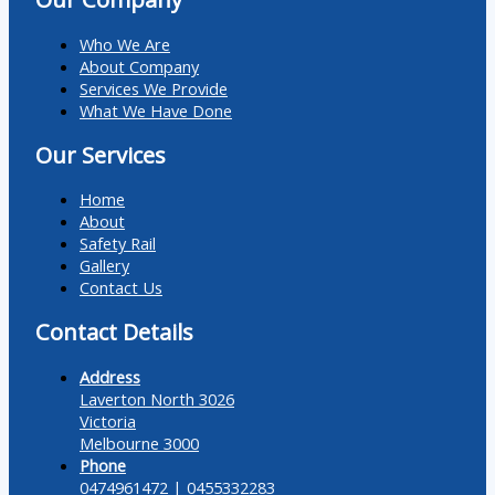
Who We Are
About Company
Services We Provide
What We Have Done
Our Services
Home
About
Safety Rail
Gallery
Contact Us
Contact Details
Address
Laverton North 3026
Victoria
Melbourne 3000
Phone
0474961472 | 0455332283