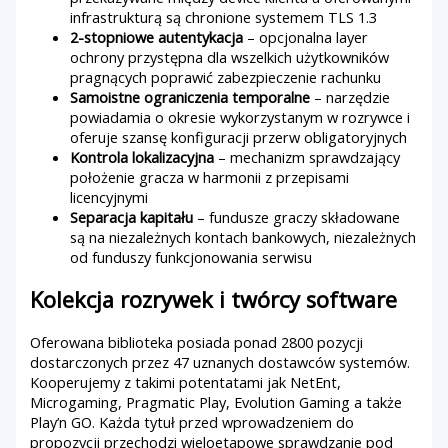
infrastrukturą są chronione systemem TLS 1.3
2-stopniowe autentykacja
– opcjonalna layer
ochrony przystępna dla wszelkich użytkowników
pragnących poprawić zabezpieczenie rachunku
Samoistne ograniczenia temporalne
– narzędzie
powiadamia o okresie wykorzystanym w rozrywce i
oferuje szansę konfiguracji przerw obligatoryjnych
Kontrola lokalizacyjna
– mechanizm sprawdzający
położenie gracza w harmonii z przepisami
licencyjnymi
Separacja kapitału
– fundusze graczy składowane
są na niezależnych kontach bankowych, niezależnych
od funduszy funkcjonowania serwisu
Kolekcja rozrywek i twórcy software
Oferowana biblioteka posiada ponad 2800 pozycji
dostarczonych przez 47 uznanych dostawców systemów.
Kooperujemy z takimi potentatami jak NetEnt,
Microgaming, Pragmatic Play, Evolution Gaming a także
Play’n GO. Każda tytuł przed wprowadzeniem do
propozycji przechodzi wieloetapowe sprawdzanie pod