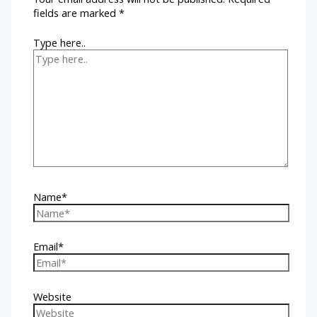
fields are marked
*
Type here..
Name*
Email*
Website