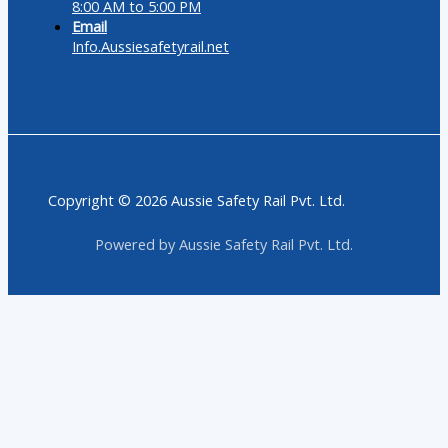
8:00 AM to 5:00 PM
Email
Info.Aussiesafetyrail.net
Copyright © 2026 Aussie Safety Rail Pvt. Ltd.
Powered by Aussie Safety Rail Pvt. Ltd.