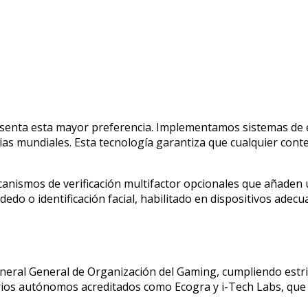
enta esta mayor preferencia. Implementamos sistemas de en
ias mundiales. Esta tecnología garantiza que cualquier cont
nismos de verificación multifactor opcionales que añaden un
edo o identificación facial, habilitado en dispositivos adecu
neral General de Organización del Gaming, cumpliendo estri
os autónomos acreditados como Ecogra y i-Tech Labs, que ve