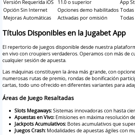
Versión Requerida iOS
11.0 o superior
App St
Opción Sin Internet
Opciones demo habilitados
Todas 
Mejoras Automáticas
Activadas por omisión
Todas 
Títulos Disponibles en la Jugabet App
El repertorio de juegos disponible desde nuestra platafor
en vivo con croupiers verdaderos. Operamos con más de c
cualquier sesión de apuesta.
Las máquinas constituyen la área más grande, con opciones
numerosas rutas de premio, rondas de bonificación participa
cartas, todo uno ofrecido en diferentes variantes para adap
Áreas de Juego Resaltadas
Slots Megaways:
Sistemas innovadoras con hasta cient
Apuestas en Vivo:
Emisiones en máxima resolución des
Jackpots Acumulativos:
Botes acumulativos que super
Juegos Crash:
Modalidades de apuestas ágiles con mu