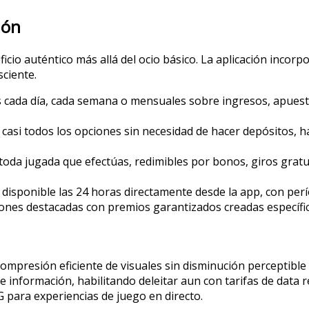
ión
io auténtico más allá del ocio básico. La aplicación incorp
ciente.
 cada día, cada semana o mensuales sobre ingresos, apuest
casi todos los opciones sin necesidad de hacer depósitos, h
toda jugada que efectúas, redimibles por bonos, giros grat
 disponible las 24 horas directamente desde la app, con pe
nes destacadas con premios garantizados creadas específi
presión eficiente de visuales sin disminución perceptible d
nformación, habilitando deleitar aun con tarifas de data re
 para experiencias de juego en directo.