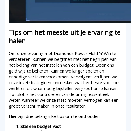
Tips om het meeste uit je ervaring te
halen
Om onze ervaring met Diamonds Power Hold ‘n’ Win te
verbeteren, kunnen we beginnen met het begrijpen van
het belang van het instellen van een budget. Door ons
geld wijs te beheren, kunnen we langer spelen en
onnodige verliezen voorkomen. Vervolgens verfijnen we
onze inzetstrategieën: ontdekken wat het beste voor ons
werkt en dit waar nodig bijstellen vergroot onze kansen.
Tot slot is het controleren van de timing essentieel;
weten wanneer we onze inzet moeten verhogen kan een
groot verschil maken in onze resultaten.
Hier zijn drie belangrijke tips om te onthouden:
Stel een budget vast