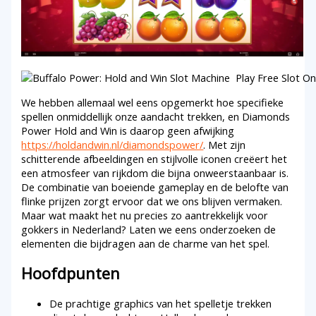
We hebben allemaal wel eens opgemerkt hoe specifieke
spellen onmiddellijk onze aandacht trekken, en Diamonds
Power Hold and Win is daarop geen afwijking
https://holdandwin.nl/diamondspower/
. Met zijn
schitterende afbeeldingen en stijlvolle iconen creëert het
een atmosfeer van rijkdom die bijna onweerstaanbaar is.
De combinatie van boeiende gameplay en de belofte van
flinke prijzen zorgt ervoor dat we ons blijven vermaken.
Maar wat maakt het nu precies zo aantrekkelijk voor
gokkers in Nederland? Laten we eens onderzoeken de
elementen die bijdragen aan de charme van het spel.
Hoofdpunten
De prachtige graphics van het spelletje trekken