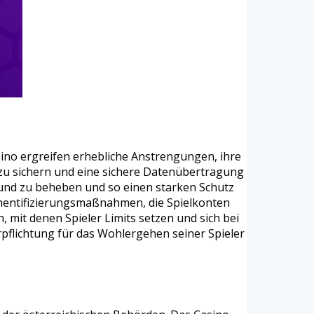
sino ergreifen erhebliche Anstrengungen, ihre
 zu sichern und eine sichere Datenübertragung
 und zu beheben und so einen starken Schutz
hentifizierungsmaßnahmen, die Spielkonten
 mit denen Spieler Limits setzen und sich bei
pflichtung für das Wohlergehen seiner Spieler