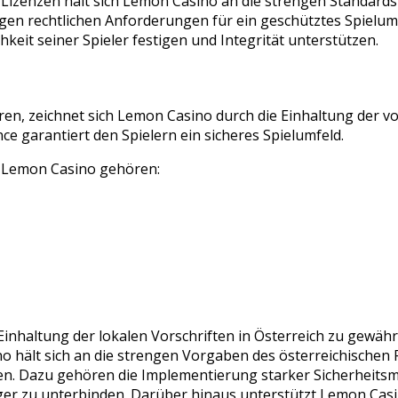
d Lizenzen hält sich Lemon Casino an die strengen Standard
digen rechtlichen Anforderungen für ein geschütztes Spielum
keit seiner Spieler festigen und Integrität unterstützen.
eren, zeichnet sich Lemon Casino durch die Einhaltung der
 garantiert den Spielern ein sicheres Spielumfeld.
n Lemon Casino gehören:
 Einhaltung der lokalen Vorschriften in Österreich zu gewä
 hält sich an die strengen Vorgaben des österreichischen Fi
den. Dazu gehören die Implementierung starker Sicherheit
ger zu unterbinden. Darüber hinaus unterstützt Lemon Casin