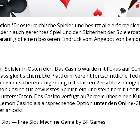
option für österreichische Spieler und besitzt alle erforderl
dern auch gerechtes Spiel und den Sicherheit der Spielerdat
 darauf gibt einen besseren Eindruck vom Angebot von Lemo
für Spieler in Österreich. Das Casino wurde mit Fokus auf C
lässigkeit sichern. Die Plattform vereint fortschrittliche T
 von einer sicheren Umgebung mit starken Verschlüsselungsp
mon Casino für bewusstes Spielen ein und stellt bereit Tool
zu unterstützen. Das Casino verfügt außerdem über einen 
t Lemon Casino als ansprechende Option unter den Online-G
r anlockt.