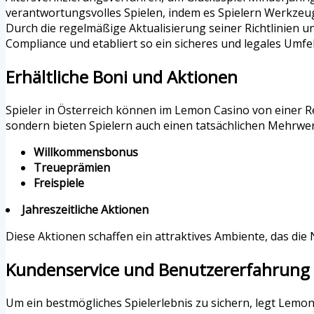
verantwortungsvolles Spielen, indem es Spielern Werkzeu
Durch die regelmäßige Aktualisierung seiner Richtlinien 
Compliance und etabliert so ein sicheres und legales Umfeld
Erhältliche Boni und Aktionen
Spieler in Österreich können im Lemon Casino von einer R
sondern bieten Spielern auch einen tatsächlichen Mehrwert
Willkommensbonus
Treueprämien
Freispiele
Jahreszeitliche Aktionen
Diese Aktionen schaffen ein attraktives Ambiente, das die
Kundenservice und Benutzererfahrung
Um ein bestmögliches Spielerlebnis zu sichern, legt Lemo