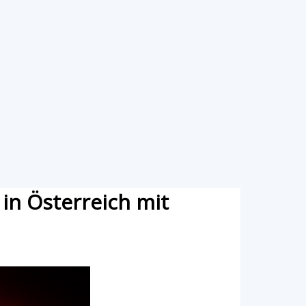
 in Österreich mit