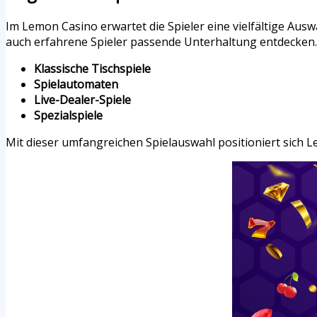
Im Lemon Casino erwartet die Spieler eine vielfältige Ausw
auch erfahrene Spieler passende Unterhaltung entdecken.
Klassische Tischspiele
Spielautomaten
Live-Dealer-Spiele
Spezialspiele
Mit dieser umfangreichen Spielauswahl positioniert sich Lem