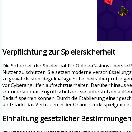
Verpflichtung zur Spielersicherheit
Die Sicherheit der Spieler hat für Online-Casinos oberste
Nutzer zu schützen. Sie setzen moderne Verschlüsselungst
zu gewährleisten. Regelmäßige Sicherheitsüberprüfungen 
vor Cyberangriffen aufrechtzuerhalten. Darüber hinaus v
vor unerlaubtem Zugriff schützen. Sie unterstützen außerd
Bedarf sperren können. Durch die Etablierung einer gesc
und stärkt das Vertrauen in der Online-Glücksspielgemeins
Einhaltung gesetzlicher Bestimmungen