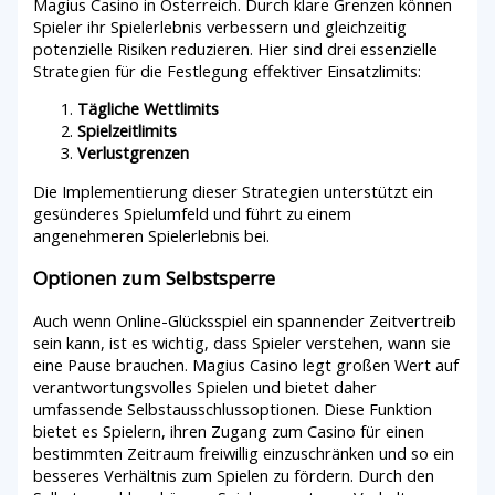
Magius Casino in Österreich. Durch klare Grenzen können
Spieler ihr Spielerlebnis verbessern und gleichzeitig
potenzielle Risiken reduzieren. Hier sind drei essenzielle
Strategien für die Festlegung effektiver Einsatzlimits:
Tägliche Wettlimits
Spielzeitlimits
Verlustgrenzen
Die Implementierung dieser Strategien unterstützt ein
gesünderes Spielumfeld und führt zu einem
angenehmeren Spielerlebnis bei.
Optionen zum Selbstsperre
Auch wenn Online-Glücksspiel ein spannender Zeitvertreib
sein kann, ist es wichtig, dass Spieler verstehen, wann sie
eine Pause brauchen. Magius Casino legt großen Wert auf
verantwortungsvolles Spielen und bietet daher
umfassende Selbstausschlussoptionen. Diese Funktion
bietet es Spielern, ihren Zugang zum Casino für einen
bestimmten Zeitraum freiwillig einzuschränken und so ein
besseres Verhältnis zum Spielen zu fördern. Durch den