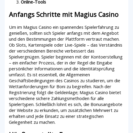
Online-Tools
Anfangs Schritte mit Magius Casino
Um im Magius Casino ein spannendes Spielerfahrung zu
genießen, sollten sich Spieler anfangs mit dem Angebot
und den Bestimmungen der Plattform vertraut machen.
Ob Slots, Kartenspiele oder Live-Spiele – das Verständnis
der verschiedenen Bereiche verbessert das
Spielvergnügen. Spieler beginnen mit der Kontoerstellung
– ein einfacher Prozess, der in der Regel die Eingabe
persönlicher Informationen und die Identitätsprüfung
umfasst. Es ist essentiell, die Allgemeinen
Geschäftsbedingungen des Casinos zu studieren, um die
Wettanforderungen für Boni zu begreifen. Nach der
Registrierung folgt die Geldeinlage; Magius Casino bietet
verschiedene sichere Zahlungsmethoden für alle
Spielertypen. Schließlich lohnt es sich, die Bonusangebote
der Website zu erkunden, um zusätzlichen Mehrwert zu
erhalten und jede Einsatz zu einer strategischen
Gelegenheit zu machen.