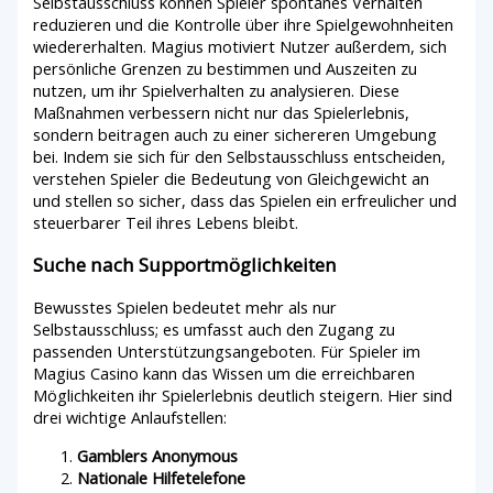
Selbstausschluss können Spieler spontanes Verhalten
reduzieren und die Kontrolle über ihre Spielgewohnheiten
wiedererhalten. Magius motiviert Nutzer außerdem, sich
persönliche Grenzen zu bestimmen und Auszeiten zu
nutzen, um ihr Spielverhalten zu analysieren. Diese
Maßnahmen verbessern nicht nur das Spielerlebnis,
sondern beitragen auch zu einer sichereren Umgebung
bei. Indem sie sich für den Selbstausschluss entscheiden,
verstehen Spieler die Bedeutung von Gleichgewicht an
und stellen so sicher, dass das Spielen ein erfreulicher und
steuerbarer Teil ihres Lebens bleibt.
Suche nach Supportmöglichkeiten
Bewusstes Spielen bedeutet mehr als nur
Selbstausschluss; es umfasst auch den Zugang zu
passenden Unterstützungsangeboten. Für Spieler im
Magius Casino kann das Wissen um die erreichbaren
Möglichkeiten ihr Spielerlebnis deutlich steigern. Hier sind
drei wichtige Anlaufstellen:
Gamblers Anonymous
Nationale Hilfetelefone