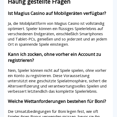
Häufig gestellte Fragen
Ist Magius Casino auf Mobilgeräten verfügbar?
Ja, die Mobilplattform von Magius Casino ist vollständig
optimiert. Spieler können ein flüssiges Spielerlebnis auf
verschiedenen Endgeräten, einschließlich Smartphones
und Tablet-PCs, genießen und so jederzeit und an jedem
Ort in spannende Spiele einsteigen.
Kann ich zocken, ohne vorher ein Account zu
registrieren?
Nein, Spieler können nicht auf Spiele spielen, ohne vorher
ein Konto zu registrieren. Diese Voraussetzung
unterstützt eine geschützte Spielatmosphäre, sichert die
Altersverifizierung und verantwortungsvolles Spielen und
verbessert letztendlich das komplette Spielerlebnis.
Welche Wettanforderungen bestehen für Boni?
Die Umsatzbedingungen für Boni legen fest, wie oft
Spieler ihren Bonus verwenden müssen, bevor sie ihn