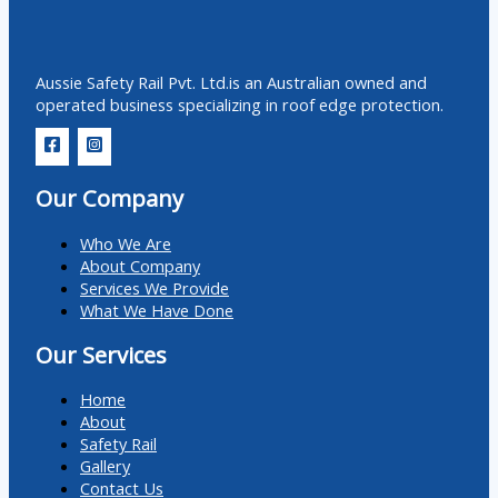
Aussie Safety Rail Pvt. Ltd.is an Australian owned and
operated business specializing in roof edge protection.
Our Company
Who We Are
About Company
Services We Provide
What We Have Done
Our Services
Home
About
Safety Rail
Gallery
Contact Us