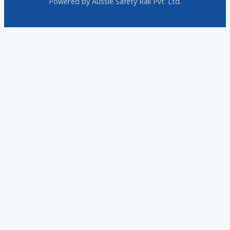
Powered by Aussie Safety Rail Pvt. Ltd.