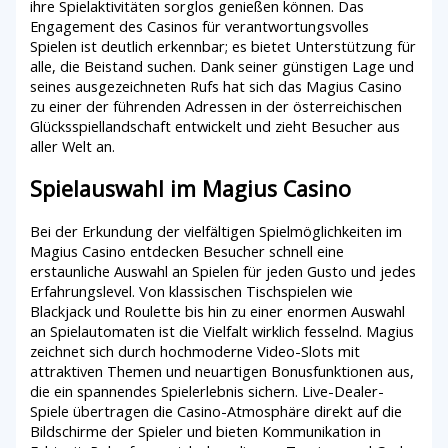
ihre Spielaktivitäten sorglos genießen können. Das
Engagement des Casinos für verantwortungsvolles
Spielen ist deutlich erkennbar; es bietet Unterstützung für
alle, die Beistand suchen. Dank seiner günstigen Lage und
seines ausgezeichneten Rufs hat sich das Magius Casino
zu einer der führenden Adressen in der österreichischen
Glücksspiellandschaft entwickelt und zieht Besucher aus
aller Welt an.
Spielauswahl im Magius Casino
Bei der Erkundung der vielfältigen Spielmöglichkeiten im
Magius Casino entdecken Besucher schnell eine
erstaunliche Auswahl an Spielen für jeden Gusto und jedes
Erfahrungslevel. Von klassischen Tischspielen wie
Blackjack und Roulette bis hin zu einer enormen Auswahl
an Spielautomaten ist die Vielfalt wirklich fesselnd. Magius
zeichnet sich durch hochmoderne Video-Slots mit
attraktiven Themen und neuartigen Bonusfunktionen aus,
die ein spannendes Spielerlebnis sichern. Live-Dealer-
Spiele übertragen die Casino-Atmosphäre direkt auf die
Bildschirme der Spieler und bieten Kommunikation in