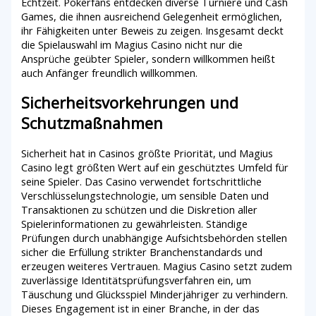
Echtzeit. Pokerfans entdecken diverse Turniere und Cash
Games, die ihnen ausreichend Gelegenheit ermöglichen,
ihr Fähigkeiten unter Beweis zu zeigen. Insgesamt deckt
die Spielauswahl im Magius Casino nicht nur die
Ansprüche geübter Spieler, sondern willkommen heißt
auch Anfänger freundlich willkommen.
Sicherheitsvorkehrungen und
Schutzmaßnahmen
Sicherheit hat in Casinos größte Priorität, und Magius
Casino legt größten Wert auf ein geschütztes Umfeld für
seine Spieler. Das Casino verwendet fortschrittliche
Verschlüsselungstechnologie, um sensible Daten und
Transaktionen zu schützen und die Diskretion aller
Spielerinformationen zu gewährleisten. Ständige
Prüfungen durch unabhängige Aufsichtsbehörden stellen
sicher die Erfüllung strikter Branchenstandards und
erzeugen weiteres Vertrauen. Magius Casino setzt zudem
zuverlässige Identitätsprüfungsverfahren ein, um
Täuschung und Glücksspiel Minderjähriger zu verhindern.
Dieses Engagement ist in einer Branche, in der das