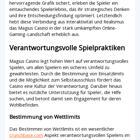
hervorragende Grafik sichert, erleben die Spieler ein
eintauchendes Spielerlebnis, das ihr strategisches Denken
und ihre Entscheidungsfindung optimiert. Letztendlich
hebt diese Verbindung aus Interaktivität und Realismus
das Magius Casino in der stark umkämpften Online-
Gaming-Landschaft erheblich aus.
Verantwortungsvolle Spielpraktiken
Magius Casino legt hohen Wert auf verantwortungsvolles
Spielen, um allen Spielern ein sicheres Umfeld zu
gewährleisten. Durch die Bestimmung von Einsatzlimits
und die Möglichkeit zum Selbstausschluss fördert das
Casino eine Kultur der Verantwortung. Darüber hinaus
bietet es nützliche Unterstützung für Spieler, die Hilfe
suchen, und betont damit sein Engagement für deren
Wohlbefinden.
Bestimmung von Wettlimits
Das Bestimmen von Wettlimits ist ein wesentlicher
crunchbase.com
Aspekt verantwortungsvollen Spielens im