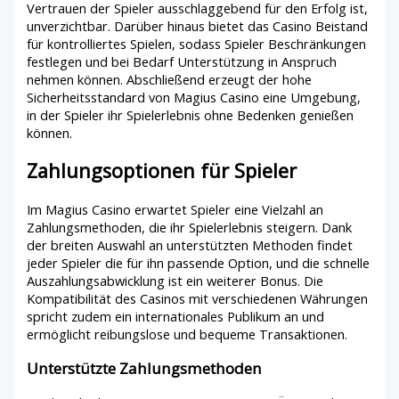
Vertrauen der Spieler ausschlaggebend für den Erfolg ist,
unverzichtbar. Darüber hinaus bietet das Casino Beistand
für kontrolliertes Spielen, sodass Spieler Beschränkungen
festlegen und bei Bedarf Unterstützung in Anspruch
nehmen können. Abschließend erzeugt der hohe
Sicherheitsstandard von Magius Casino eine Umgebung,
in der Spieler ihr Spielerlebnis ohne Bedenken genießen
können.
Zahlungsoptionen für Spieler
Im Magius Casino erwartet Spieler eine Vielzahl an
Zahlungsmethoden, die ihr Spielerlebnis steigern. Dank
der breiten Auswahl an unterstützten Methoden findet
jeder Spieler die für ihn passende Option, und die schnelle
Auszahlungsabwicklung ist ein weiterer Bonus. Die
Kompatibilität des Casinos mit verschiedenen Währungen
spricht zudem ein internationales Publikum an und
ermöglicht reibungslose und bequeme Transaktionen.
Unterstützte Zahlungsmethoden