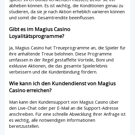
abheben können. Es ist wichtig, die Konditionen genau zu
studieren, da sie je nach Aktion erheblich variieren können
und somit die Gesamtrendite beeinflussen.
Gibt es im Magius Casino
Loyalitätsprogramme?
Ja, Magius Casino hat Treueprogramme an, die Spieler für
ihre anhaltende Treue belohnen. Diese Programme
umfassen in der Regel gestaffelte Vorteile, Boni und
exklusive Aktionen, die das gesamte Spielerlebnis
verbessern und die Kundenbindung fördern.
Wie kann ich den Kundendienst von Magius
Casino erreichen?
Man kann den Kundensupport von Magius Casino über
den Live-Chat oder per E-Mail an die Support-Adresse
anschreiben. Für eine schnelle Abwicklung Ihrer Anfrage ist
es wichtig, alle notwendigen Informationen
bereitzustellen.