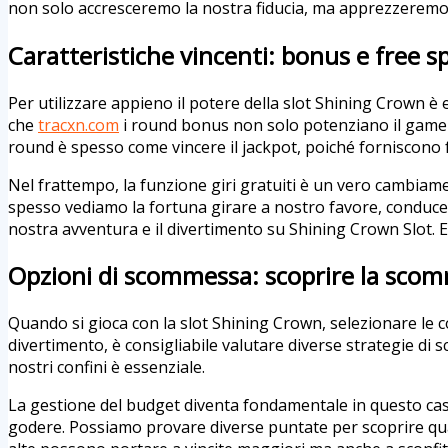
non solo accresceremo la nostra fiducia, ma apprezzeremo
Caratteristiche vincenti: bonus e free s
Per utilizzare appieno il potere della slot Shining Crown è e
che
tracxn.com
i round bonus non solo potenziano il gamep
round è spesso come vincere il jackpot, poiché forniscono
Nel frattempo, la funzione giri gratuiti è un vero cambiamen
spesso vediamo la fortuna girare a nostro favore, conduce
nostra avventura e il divertimento su Shining Crown Slot. 
Opzioni di scommessa: scoprire la sco
Quando si gioca con la slot Shining Crown, selezionare le 
divertimento, è consigliabile valutare diverse strategie di sc
nostri confini è essenziale.
La gestione del budget diventa fondamentale in questo caso;
godere. Possiamo provare diverse puntate per scoprire qua