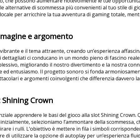
to, che possono aumentare notevolmente le tue opportunità 
alternative di scommessa più convenienti al tuo stile di gioc
 locale per arricchire la tua avventura di gaming totale, mentr
 immagine e argomento
 vibrante e il tema attraente, creando un’esperienza affascina
i dettagliati ci conducano in un mondo pieno di fascino reale.
plessivo, migliorando il nostro divertimento e la nostra con
e ed entusiasmo. Il progetto sonoro si fonda armoniosament
ettacolari e argomenti coinvolgenti che differenzia davvero l
ot Shining Crown
essenziale apprendere le basi del gioco alla slot Shining Crown
er inizialmente, selezioniamo l’ammontare della scommessa, che
 i rulli. L’obiettivo è mettere in fila i simboli corrispondent
e di utilizzare la opzione di autoplay per un’esperienza flui