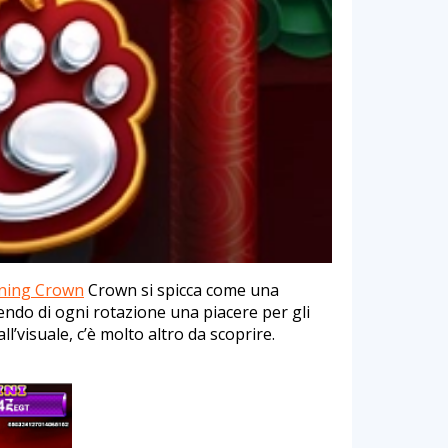
ining Crown
Crown si spicca come una
ndo di ogni rotazione una piacere per gli
’visuale, c’è molto altro da scoprire.