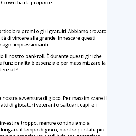
g Crown ha da proporre.
particolare premi e giri gratuiti. Abbiamo trovato
 di vincere alla grande. Innescare questi
adagni impressionanti.
o il nostro bankroll. È durante questi giri che
 funzionalità è essenziale per massimizzare la
enziale!
 nostra avventura di gioco. Per massimizzare il
ti di giocatori veterani o saltuari, capire i
i investire troppo, mentre continuiamo a
olungare il tempo di gioco, mentre puntate più