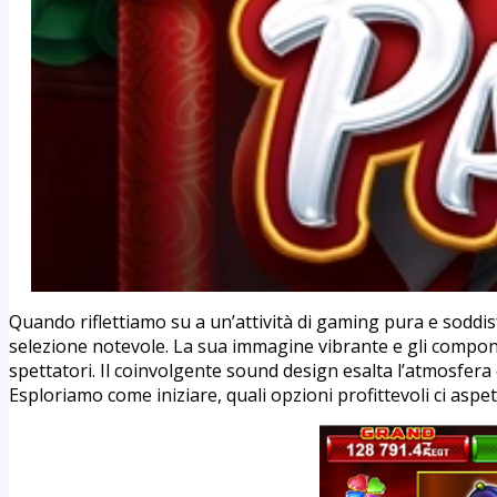
Quando riflettiamo su a un’attività di gaming pura e soddisf
selezione notevole. La sua immagine vibrante e gli compon
spettatori. Il coinvolgente sound design esalta l’atmosfera 
Esploriamo come iniziare, quali opzioni profittevoli ci aspet