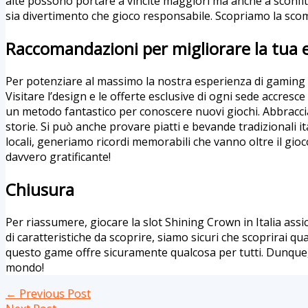
alte possono portare a vincite maggiori ma anche a sconfit
sia divertimento che gioco responsabile. Scopriamo la sco
Raccomandazioni per migliorare la tua es
Per potenziare al massimo la nostra esperienza di gaming all
Visitare l’design e le offerte esclusive di ogni sede accresc
un metodo fantastico per conoscere nuovi giochi. Abbracciar
storie. Si può anche provare piatti e bevande tradizionali i
locali, generiamo ricordi memorabili che vanno oltre il gi
davvero gratificante!
Chiusura
Per riassumere, giocare la slot Shining Crown in Italia ass
di caratteristiche da scoprire, siamo sicuri che scoprirai qua
questo game offre sicuramente qualcosa per tutti. Dunque, 
mondo!
←
Previous Post