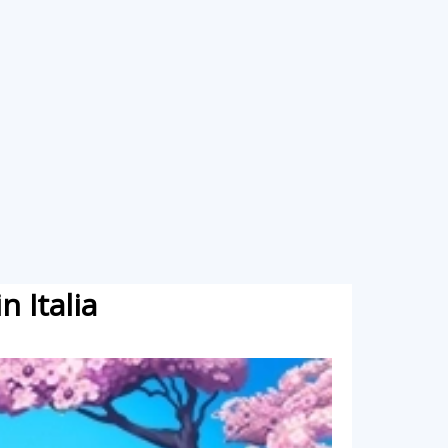
n Italia