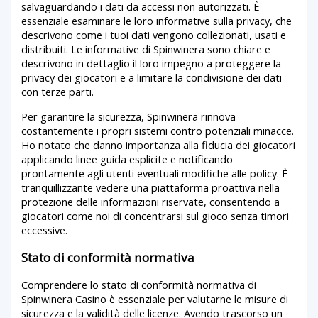
salvaguardando i dati da accessi non autorizzati. È
essenziale esaminare le loro informative sulla privacy, che
descrivono come i tuoi dati vengono collezionati, usati e
distribuiti. Le informative di Spinwinera sono chiare e
descrivono in dettaglio il loro impegno a proteggere la
privacy dei giocatori e a limitare la condivisione dei dati
con terze parti.
Per garantire la sicurezza, Spinwinera rinnova
costantemente i propri sistemi contro potenziali minacce.
Ho notato che danno importanza alla fiducia dei giocatori
applicando linee guida esplicite e notificando
prontamente agli utenti eventuali modifiche alle policy. È
tranquillizzante vedere una piattaforma proattiva nella
protezione delle informazioni riservate, consentendo a
giocatori come noi di concentrarsi sul gioco senza timori
eccessive.
Stato di conformità normativa
Comprendere lo stato di conformità normativa di
Spinwinera Casino è essenziale per valutarne le misure di
sicurezza e la validità delle licenze. Avendo trascorso un