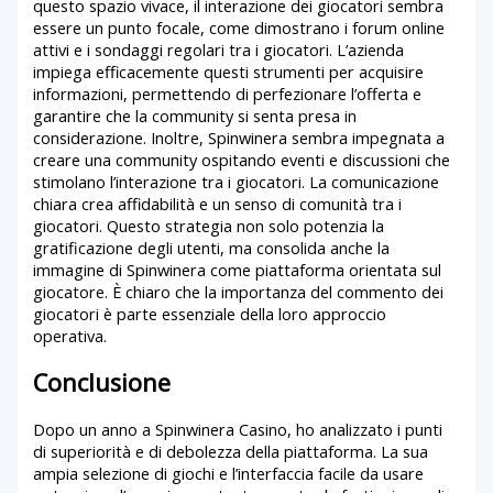
questo spazio vivace, il interazione dei giocatori sembra
essere un punto focale, come dimostrano i forum online
attivi e i sondaggi regolari tra i giocatori. L’azienda
impiega efficacemente questi strumenti per acquisire
informazioni, permettendo di perfezionare l’offerta e
garantire che la community si senta presa in
considerazione. Inoltre, Spinwinera sembra impegnata a
creare una community ospitando eventi e discussioni che
stimolano l’interazione tra i giocatori. La comunicazione
chiara crea affidabilità e un senso di comunità tra i
giocatori. Questo strategia non solo potenzia la
gratificazione degli utenti, ma consolida anche la
immagine di Spinwinera come piattaforma orientata sul
giocatore. È chiaro che la importanza del commento dei
giocatori è parte essenziale della loro approccio
operativa.
Conclusione
Dopo un anno a Spinwinera Casino, ho analizzato i punti
di superiorità e di debolezza della piattaforma. La sua
ampia selezione di giochi e l’interfaccia facile da usare