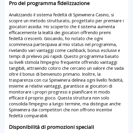
Pro del programma fidelizzazione
Analizzando il sistema fedeltà di Spinwinera Casino, si
scopre un metodo strutturato, progettato per premiare i
giocatori assidui. Ho scoperto che il sistema aumenta
efficacemente la lealtà dei giocatori offrendo premi
fedeltà crescenti. Giocando, ho notato che ogni
scommessa partecipava al mio status nel programma,
rivelando vari vantaggi come cashback, bonus esclusivi e
tempi di prelievo più rapidi. Questo programma basato
su livelli stimola l’impegno frequente offrendo vantaggi
tangibili, attraendo coloro che cercano un valore che vada
oltre il bonus di benvenuto primario. Inoltre, la
trasparenza con cui Spinwinera delinea ogni livello fedeltà,
insieme ai relativi vantaggi, garantisce ai giocatori di
monitorare i propri progressi e pianificare in modo
efficace il proprio gioco. Questa struttura non solo
consolida l’impegno a lungo termine, ma distingue anche
Spinwinera dai competitori che non offrono incentivi
fedeltà comparabili.
Disponibilità di promozioni speciali