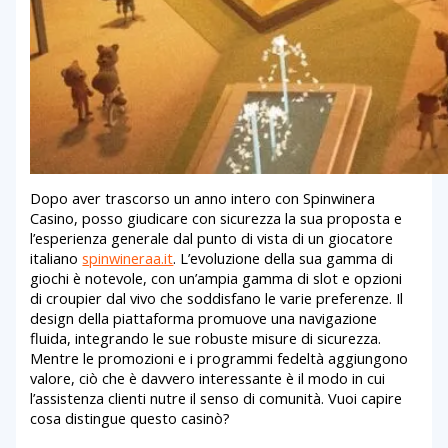
Dopo aver trascorso un anno intero con Spinwinera
Casino, posso giudicare con sicurezza la sua proposta e
l’esperienza generale dal punto di vista di un giocatore
italiano
spinwineraa.it
. L’evoluzione della sua gamma di
giochi è notevole, con un’ampia gamma di slot e opzioni
di croupier dal vivo che soddisfano le varie preferenze. Il
design della piattaforma promuove una navigazione
fluida, integrando le sue robuste misure di sicurezza.
Mentre le promozioni e i programmi fedeltà aggiungono
valore, ciò che è davvero interessante è il modo in cui
l’assistenza clienti nutre il senso di comunità. Vuoi capire
cosa distingue questo casinò?