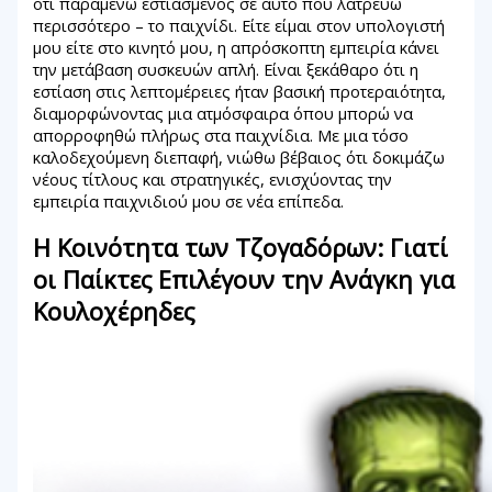
ότι παραμένω εστιασμένος σε αυτό που λατρεύω
περισσότερο – το παιχνίδι. Είτε είμαι στον υπολογιστή
μου είτε στο κινητό μου, η απρόσκοπτη εμπειρία κάνει
την μετάβαση συσκευών απλή. Είναι ξεκάθαρο ότι η
εστίαση στις λεπτομέρειες ήταν βασική προτεραιότητα,
διαμορφώνοντας μια ατμόσφαιρα όπου μπορώ να
απορροφηθώ πλήρως στα παιχνίδια. Με μια τόσο
καλοδεχούμενη διεπαφή, νιώθω βέβαιος ότι δοκιμάζω
νέους τίτλους και στρατηγικές, ενισχύοντας την
εμπειρία παιχνιδιού μου σε νέα επίπεδα.
Η Κοινότητα των Τζογαδόρων: Γιατί
οι Παίκτες Επιλέγουν την Ανάγκη για
Κουλοχέρηδες