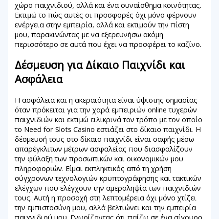
χώρο παιχνιδιού, αλλά και ένα συναίσθημα κοινότητας.
Εκτιμώ το πώς αυτές οι προσφορές όχι μόνο φέρνουν
ενέργεια στην εμπειρία, αλλά και εκτιμούν την πίστη
μου, παρακινώντας με να εξερευνήσω ακόμη
περισσότερο σε αυτά που έχει να προσφέρει το καζίνο.
Δέσμευση για Δίκαιο Παιχνίδι και
Ασφάλεια
Η ασφάλεια και η ακεραιότητα είναι ύψιστης σημασίας
όταν πρόκειται για την χαρά εμπειριών online τυχερών
παιχνιδιών και εκτιμώ ειλικρινά τον τρόπο με τον οποίο
το Need for Slots Casino εστιάζει στο δίκαιο παιχνίδι. Η
δέσμευσή τους στο δίκαιο παιχνίδι είναι σαφής μέσω
απαρέγκλιτων μέτρων ασφαλείας που διασφαλίζουν
την φύλαξη των προσωπικών και οικονομικών μου
πληροφοριών. Είμαι εκπληκτικός από τη χρήση
σύγχρονων τεχνολογιών κρυπτογράφησης και τακτικών
ελέγχων που ελέγχουν την αμεροληψία των παιχνιδιών
τους. Αυτή η προσοχή στη λεπτομέρεια όχι μόνο χτίζει
την εμπιστοσύνη μου, αλλά βελτιώνει και την εμπειρία
παιχνιδιού μου. Γνωρίζοντας ότι παίζω σε ένα σίγουρο