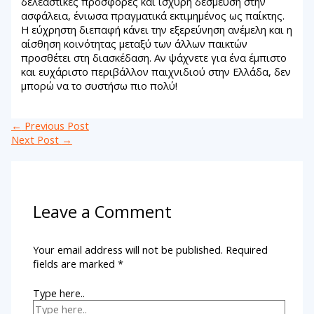
δελεαστικές προσφορές και ισχυρή δέσμευση στην
ασφάλεια, ένιωσα πραγματικά εκτιμημένος ως παίκτης.
Η εύχρηστη διεπαφή κάνει την εξερεύνηση ανέμελη και η
αίσθηση κοινότητας μεταξύ των άλλων παικτών
προσθέτει στη διασκέδαση. Αν ψάχνετε για ένα έμπιστο
και ευχάριστο περιβάλλον παιχνιδιού στην Ελλάδα, δεν
μπορώ να το συστήσω πιο πολύ!
←
Previous Post
Next Post
→
Leave a Comment
Your email address will not be published.
Required
fields are marked
*
Type here..