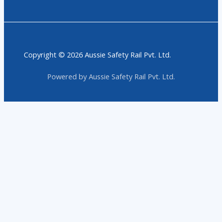
Copyright © 2026 Aussie Safety Rail Pvt. Ltd.
Powered by Aussie Safety Rail Pvt. Ltd.