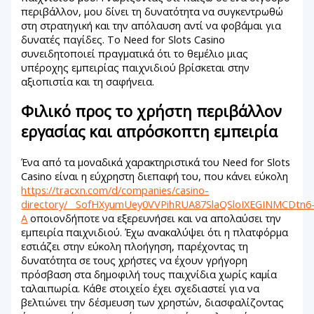
περιβάλλον, μου δίνει τη δυνατότητα να συγκεντρωθώ
στη στρατηγική και την απόλαυση αντί να φοβάμαι για
δυνατές παγίδες. Το Need for Slots Casino
συνειδητοποιεί πραγματικά ότι το θεμέλιο μιας
υπέροχης εμπειρίας παιχνιδιού βρίσκεται στην
αξιοπιστία και τη σαφήνεια.
Φιλικό προς το χρήστη περιβάλλον
εργασίας και απρόσκοπτη εμπειρία
Ένα από τα μοναδικά χαρακτηριστικά του Need for Slots
Casino είναι η εύχρηστη διεπαφή του, που κάνει εύκολη
https://tracxn.com/d/companies/casino-
directory/__SofHXyumUey0VVPihRUA87SlaQSloIXEGINMCDtn6
A
οποιονδήποτε να εξερευνήσει και να απολαύσει την
εμπειρία παιχνιδιού. Έχω ανακαλύψει ότι η πλατφόρμα
εστιάζει στην εύκολη πλοήγηση, παρέχοντας τη
δυνατότητα σε τους χρήστες να έχουν γρήγορη
πρόσβαση στα δημοφιλή τους παιχνίδια χωρίς καμία
ταλαιπωρία. Κάθε στοιχείο έχει σχεδιαστεί για να
βελτιώνει την δέσμευση των χρηστών, διασφαλίζοντας