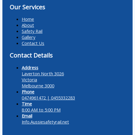
Our Services
Home
About
Safety Rail
Gallery
Contact Us
Contact Details
Address
Laverton North 3026
Victoria
Melbourne 3000
Phone
0474961472 | 0455332283
Time
8:00 AM to 5:00 PM
Email
Info.Aussiesafetyrail.net