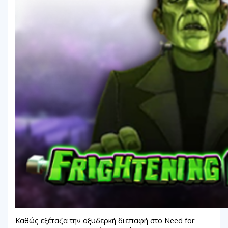
Καθώς εξέταζα την οξυδερκή διεπαφή στο Need for