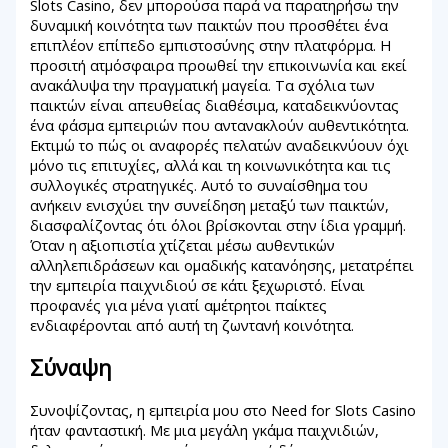
Slots Casino, δεν μπορούσα παρά να παρατηρήσω την
δυναμική κοινότητα των παικτών που προσθέτει ένα
επιπλέον επίπεδο εμπιστοσύνης στην πλατφόρμα. Η
προσιτή ατμόσφαιρα προωθεί την επικοινωνία και εκεί
ανακάλυψα την πραγματική μαγεία. Τα σχόλια των
παικτών είναι απευθείας διαθέσιμα, καταδεικνύοντας
ένα φάσμα εμπειριών που αντανακλούν αυθεντικότητα.
Εκτιμώ το πώς οι αναφορές πελατών αναδεικνύουν όχι
μόνο τις επιτυχίες, αλλά και τη κοινωνικότητα και τις
συλλογικές στρατηγικές. Αυτό το συναίσθημα του
ανήκειν ενισχύει την συνείδηση μεταξύ των παικτών,
διασφαλίζοντας ότι όλοι βρίσκονται στην ίδια γραμμή.
Όταν η αξιοπιστία χτίζεται μέσω αυθεντικών
αλληλεπιδράσεων και ομαδικής κατανόησης, μετατρέπει
την εμπειρία παιχνιδιού σε κάτι ξεχωριστό. Είναι
προφανές για μένα γιατί αμέτρητοι παίκτες
ενδιαφέρονται από αυτή τη ζωντανή κοινότητα.
Σύναψη
Συνοψίζοντας, η εμπειρία μου στο Need for Slots Casino
ήταν φανταστική. Με μια μεγάλη γκάμα παιχνιδιών,