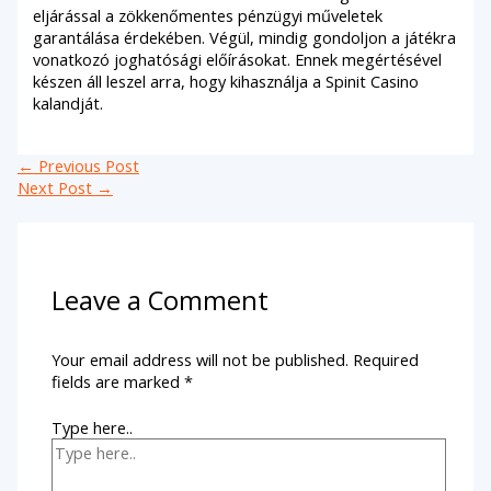
eljárással a zökkenőmentes pénzügyi műveletek
garantálása érdekében. Végül, mindig gondoljon a játékra
vonatkozó joghatósági előírásokat. Ennek megértésével
készen áll leszel arra, hogy kihasználja a Spinit Casino
kalandját.
←
Previous Post
Next Post
→
Leave a Comment
Your email address will not be published.
Required
fields are marked
*
Type here..