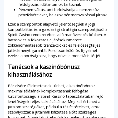
feldolgozási időtartamok tartoznak
Pénznemváltás, ami befolyásolja a nemzetközi
pénzfelvételeket, ha azok pénznemváltással járnak
Ezek a szempontok alapvető jelentőségűek a jogi
kompatibilitás és a gazdasági stratégia szempontjából a
Spinit Casino rendszerében való manőverezés közben. A
határok és a fokozatos eljárások ismerete
zökkenőmentesebb tranzakciókat és felelősségteljes
játékélményt garantál. Fordítson különös figyelmet
ezekre a apróságokra, hogy növelje monetáris tétjét.
Tanácsok a kaszinóbónusz
kihasználásához
Bár elsőre félelmetesnek tűnhet, a kaszinóbónusz
maximalizálásának komplexitásának felfogása
kulcsfontosságú a Spinit Kaszinó tapasztalatában rejlő
lehetőségek teljes kiaknázásához. Meg kell értened a
jutalom stratégiákat, például a tét feltételeket, amik
szabályozzák a jutalmak kifizetése előtt szükséges
forgalmat. A legjobb játékmódokat válaszd, az alacsony