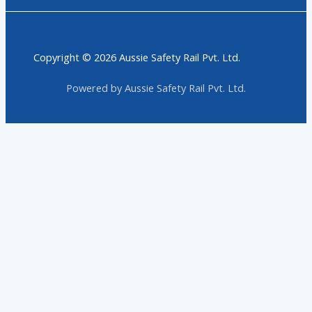
Copyright © 2026 Aussie Safety Rail Pvt. Ltd.
Powered by Aussie Safety Rail Pvt. Ltd.