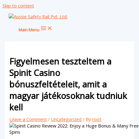
Skip to content
Main Menu
Figyelmesen teszteltem a
Spinit Casino
bónuszfeltételeit, amit a
magyar játékosoknak tudniuk
kell
Leave a Comment
/
Uncategorized
/ By
root