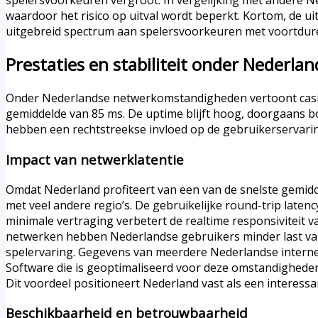
waardoor het risico op uitval wordt beperkt. Kortom, de ui
uitgebreid spectrum aan spelersvoorkeuren met voortdur
Prestaties en stabiliteit onder Neder
Onder Nederlandse netwerkomstandigheden vertoont casin
gemiddelde van 85 ms. De uptime blijft hoog, doorgaans b
hebben een rechtstreekse invloed op de gebruikerservaring
Impact van netwerklatentie
Omdat Nederland profiteert van een van de snelste gemidd
met veel andere regio’s. De gebruikelijke round-trip laten
minimale vertraging verbetert de realtime responsiviteit va
netwerken hebben Nederlandse gebruikers minder last va
spelervaring. Gegevens van meerdere Nederlandse internetpr
Software die is geoptimaliseerd voor deze omstandighede
Dit voordeel positioneert Nederland vast als een interess
Beschikbaarheid en betrouwbaarheid