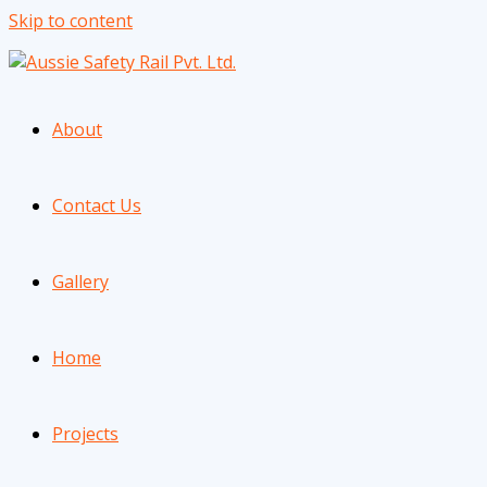
Skip to content
About
Contact Us
Gallery
Home
Projects