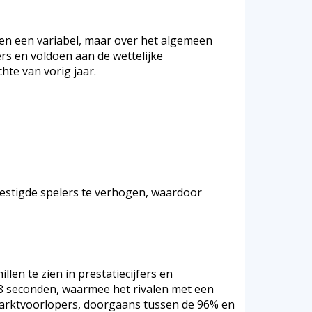
en een variabel, maar over het algemeen
rs en voldoen aan de wettelijke
te van vorig jaar.
estigde spelers te verhogen, waardoor
en te zien in prestatiecijfers en
,8 seconden, waarmee het rivalen met een
 marktvoorlopers, doorgaans tussen de 96% en