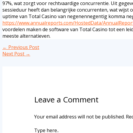
97%, wat zorgt voor rechtvaardige concurrentie. Uit gegev
sessieduur heeft dan belangrijke concurrenten, wat wijst o
uptime van Total Casino van negenennegentig komma nege
https://www.annualreports.com/HostedData/AnnualReport
voordelen maken de software van Total Casino tot een leid
meeste alternatieven.
←
Previous Post
Next Post
→
Leave a Comment
Your email address will not be published.
Req
Type here..