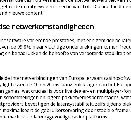
tgebreide en uitgewogen selectie van Total Casino biedt een
end nieuwe content.
landse netwerkomstandigheden
osoftware variërende prestaties, met een gemiddelde late
oven de 99,8%, maar vluchtige onderbrekingen komen freque
 en benadrukken de behoefte van verbeterde stabiliteit en r
elde internetverbindingen van Europa, ervaart casinosoftwa
cy ligt tussen de 10 en 20 ms, aanzienlijk lager dan het Eu
n games, wat cruciaal is voor live dealer- en multiplayer-fo
n schommelingen en lagere pakketverliespercentages, wat 
oviders bevestigen de latencystabiliteit, zelfs tijdens pie
n maximaliseert de gebruikerservaring door stabiele frame
ante markt voor latencygevoelige casinoplatforms.