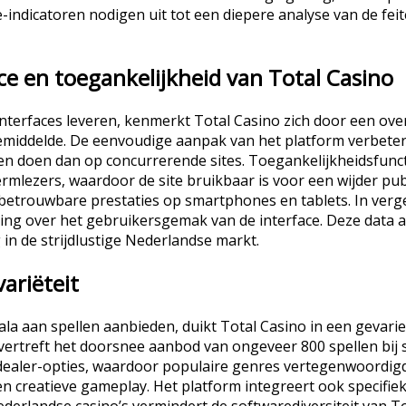
indicatoren nodigen uit tot een diepere analyse van de feite
e en toegankelijkheid van Total Casino
erfaces leveren, kenmerkt Total Casino zich door een overzi
emiddelde. De eenvoudige aanpak van het platform verbetert
en doen dan op concurrerende sites. Toegankelijkheidsfun
lezers, waardoor de site bruikbaar is voor een wijder publ
betrouwbare prestaties op smartphones en tablets. In verge
ng over het gebruikersgemak van de interface. Deze data a
 in de strijdlustige Nederlandse markt.
ariëteit
ala aan spellen aanbieden, duikt Total Casino in een gevari
ertreft het doorsnee aanbod van ongeveer 800 spellen bij s
 dealer-opties, waardoor populaire genres vertegenwoordigd
en creatieve gameplay. Het platform integreert ook specifiek
derlandse casino’s vermindert de softwarediversiteit van To