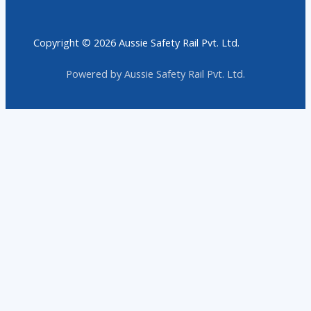
Copyright © 2026 Aussie Safety Rail Pvt. Ltd.
Powered by Aussie Safety Rail Pvt. Ltd.