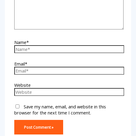
Name*
Email*
Website
Save my name, email, and website in this
browser for the next time I comment.