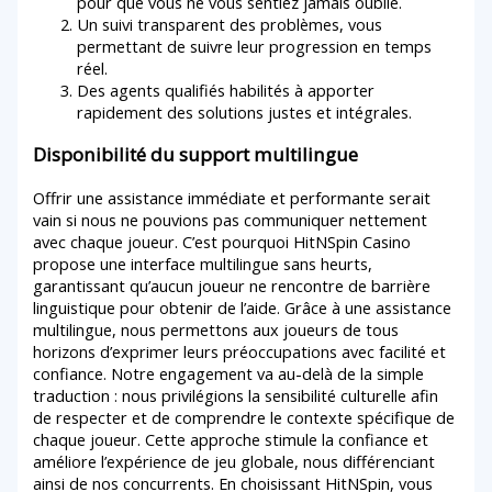
pour que vous ne vous sentiez jamais oublié.
Un suivi transparent des problèmes, vous
permettant de suivre leur progression en temps
réel.
Des agents qualifiés habilités à apporter
rapidement des solutions justes et intégrales.
Disponibilité du support multilingue
Offrir une assistance immédiate et performante serait
vain si nous ne pouvions pas communiquer nettement
avec chaque joueur. C’est pourquoi HitNSpin Casino
propose une interface multilingue sans heurts,
garantissant qu’aucun joueur ne rencontre de barrière
linguistique pour obtenir de l’aide. Grâce à une assistance
multilingue, nous permettons aux joueurs de tous
horizons d’exprimer leurs préoccupations avec facilité et
confiance. Notre engagement va au-delà de la simple
traduction : nous privilégions la sensibilité culturelle afin
de respecter et de comprendre le contexte spécifique de
chaque joueur. Cette approche stimule la confiance et
améliore l’expérience de jeu globale, nous différenciant
ainsi de nos concurrents. En choisissant HitNSpin, vous