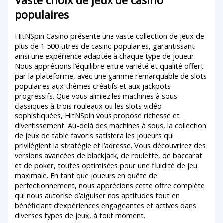
Vaste choix de jeux de casino
populaires
HitNSpin Casino présente une vaste collection de jeux de
plus de 1 500 titres de casino populaires, garantissant
ainsi une expérience adaptée à chaque type de joueur.
Nous apprécions l’équilibre entre variété et qualité offert
par la plateforme, avec une gamme remarquable de slots
populaires aux thèmes créatifs et aux jackpots
progressifs. Que vous aimiez les machines à sous
classiques à trois rouleaux ou les slots vidéo
sophistiquées, HitNSpin vous propose richesse et
divertissement. Au-delà des machines à sous, la collection
de jeux de table favoris satisfera les joueurs qui
privilégient la stratégie et l’adresse. Vous découvrirez des
versions avancées de blackjack, de roulette, de baccarat
et de poker, toutes optimisées pour une fluidité de jeu
maximale. En tant que joueurs en quête de
perfectionnement, nous apprécions cette offre complète
qui nous autorise d’aiguiser nos aptitudes tout en
bénéficiant d’expériences engageantes et actives dans
diverses types de jeux, à tout moment.