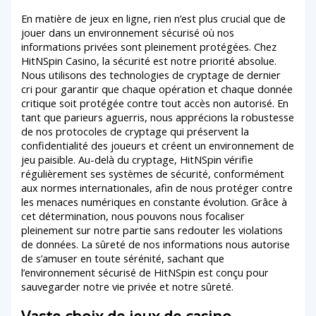
En matière de jeux en ligne, rien n’est plus crucial que de
jouer dans un environnement sécurisé où nos
informations privées sont pleinement protégées. Chez
HitNSpin Casino, la sécurité est notre priorité absolue.
Nous utilisons des technologies de cryptage de dernier
cri pour garantir que chaque opération et chaque donnée
critique soit protégée contre tout accès non autorisé. En
tant que parieurs aguerris, nous apprécions la robustesse
de nos protocoles de cryptage qui préservent la
confidentialité des joueurs et créent un environnement de
jeu paisible. Au-delà du cryptage, HitNSpin vérifie
régulièrement ses systèmes de sécurité, conformément
aux normes internationales, afin de nous protéger contre
les menaces numériques en constante évolution. Grâce à
cet détermination, nous pouvons nous focaliser
pleinement sur notre partie sans redouter les violations
de données. La sûreté de nos informations nous autorise
de s’amuser en toute sérénité, sachant que
l’environnement sécurisé de HitNSpin est conçu pour
sauvegarder notre vie privée et notre sûreté.