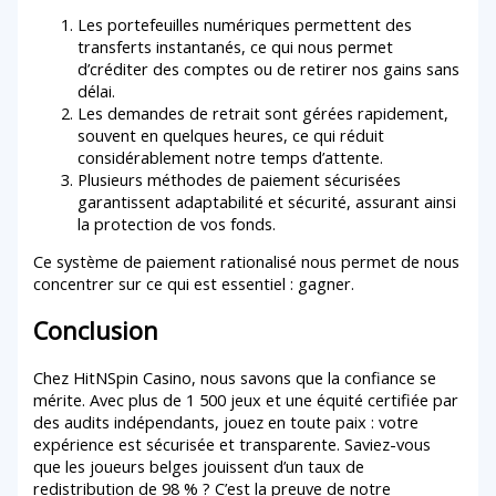
Les portefeuilles numériques permettent des
transferts instantanés, ce qui nous permet
d’créditer des comptes ou de retirer nos gains sans
délai.
Les demandes de retrait sont gérées rapidement,
souvent en quelques heures, ce qui réduit
considérablement notre temps d’attente.
Plusieurs méthodes de paiement sécurisées
garantissent adaptabilité et sécurité, assurant ainsi
la protection de vos fonds.
Ce système de paiement rationalisé nous permet de nous
concentrer sur ce qui est essentiel : gagner.
Conclusion
Chez HitNSpin Casino, nous savons que la confiance se
mérite. Avec plus de 1 500 jeux et une équité certifiée par
des audits indépendants, jouez en toute paix : votre
expérience est sécurisée et transparente. Saviez-vous
que les joueurs belges jouissent d’un taux de
redistribution de 98 % ? C’est la preuve de notre