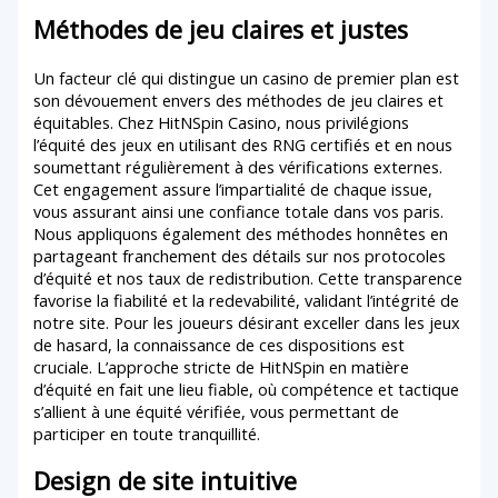
Méthodes de jeu claires et justes
Un facteur clé qui distingue un casino de premier plan est
son dévouement envers des méthodes de jeu claires et
équitables. Chez HitNSpin Casino, nous privilégions
l’équité des jeux en utilisant des RNG certifiés et en nous
soumettant régulièrement à des vérifications externes.
Cet engagement assure l’impartialité de chaque issue,
vous assurant ainsi une confiance totale dans vos paris.
Nous appliquons également des méthodes honnêtes en
partageant franchement des détails sur nos protocoles
d’équité et nos taux de redistribution. Cette transparence
favorise la fiabilité et la redevabilité, validant l’intégrité de
notre site. Pour les joueurs désirant exceller dans les jeux
de hasard, la connaissance de ces dispositions est
cruciale. L’approche stricte de HitNSpin en matière
d’équité en fait une lieu fiable, où compétence et tactique
s’allient à une équité vérifiée, vous permettant de
participer en toute tranquillité.
Design de site intuitive