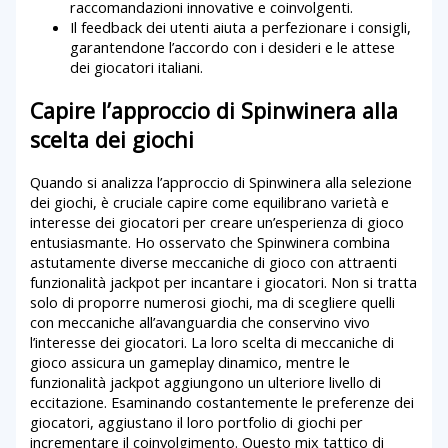
raccomandazioni innovative e coinvolgenti.
Il feedback dei utenti aiuta a perfezionare i consigli,
garantendone l’accordo con i desideri e le attese
dei giocatori italiani.
Capire l’approccio di Spinwinera alla
scelta dei giochi
Quando si analizza l’approccio di Spinwinera alla selezione
dei giochi, è cruciale capire come equilibrano varietà e
interesse dei giocatori per creare un’esperienza di gioco
entusiasmante. Ho osservato che Spinwinera combina
astutamente diverse meccaniche di gioco con attraenti
funzionalità jackpot per incantare i giocatori. Non si tratta
solo di proporre numerosi giochi, ma di scegliere quelli
con meccaniche all’avanguardia che conservino vivo
l’interesse dei giocatori. La loro scelta di meccaniche di
gioco assicura un gameplay dinamico, mentre le
funzionalità jackpot aggiungono un ulteriore livello di
eccitazione. Esaminando costantemente le preferenze dei
giocatori, aggiustano il loro portfolio di giochi per
incrementare il coinvolgimento. Questo mix tattico di