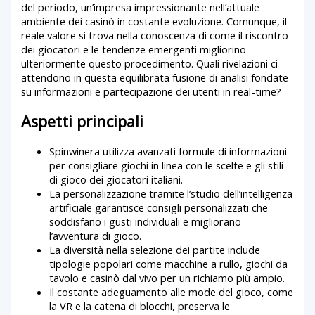
del periodo, un’impresa impressionante nell’attuale
ambiente dei casinò in costante evoluzione. Comunque, il
reale valore si trova nella conoscenza di come il riscontro
dei giocatori e le tendenze emergenti migliorino
ulteriormente questo procedimento. Quali rivelazioni ci
attendono in questa equilibrata fusione di analisi fondate
su informazioni e partecipazione dei utenti in real-time?
Aspetti principali
Spinwinera utilizza avanzati formule di informazioni
per consigliare giochi in linea con le scelte e gli stili
di gioco dei giocatori italiani.
La personalizzazione tramite l’studio dell’intelligenza
artificiale garantisce consigli personalizzati che
soddisfano i gusti individuali e migliorano
l’avventura di gioco.
La diversità nella selezione dei partite include
tipologie popolari come macchine a rullo, giochi da
tavolo e casinò dal vivo per un richiamo più ampio.
Il costante adeguamento alle mode del gioco, come
la VR e la catena di blocchi, preserva le