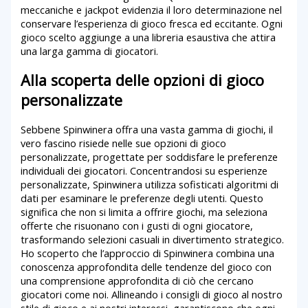
meccaniche e jackpot evidenzia il loro determinazione nel
conservare l’esperienza di gioco fresca ed eccitante. Ogni
gioco scelto aggiunge a una libreria esaustiva che attira
una larga gamma di giocatori.
Alla scoperta delle opzioni di gioco
personalizzate
Sebbene Spinwinera offra una vasta gamma di giochi, il
vero fascino risiede nelle sue opzioni di gioco
personalizzate, progettate per soddisfare le preferenze
individuali dei giocatori. Concentrandosi su esperienze
personalizzate, Spinwinera utilizza sofisticati algoritmi di
dati per esaminare le preferenze degli utenti. Questo
significa che non si limita a offrire giochi, ma seleziona
offerte che risuonano con i gusti di ogni giocatore,
trasformando selezioni casuali in divertimento strategico.
Ho scoperto che l’approccio di Spinwinera combina una
conoscenza approfondita delle tendenze del gioco con
una comprensione approfondita di ciò che cercano
giocatori come noi. Allineando i consigli di gioco al nostro