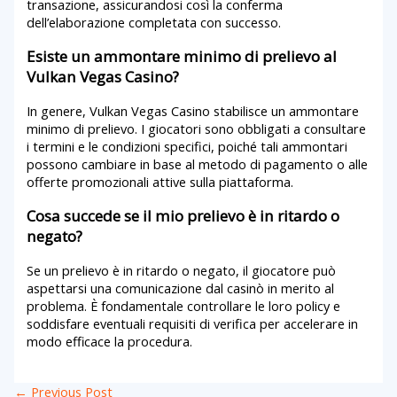
transazione, assicurandosi così la conferma
dell’elaborazione completata con successo.
Esiste un ammontare minimo di prelievo al
Vulkan Vegas Casino?
In genere, Vulkan Vegas Casino stabilisce un ammontare
minimo di prelievo. I giocatori sono obbligati a consultare
i termini e le condizioni specifici, poiché tali ammontari
possono cambiare in base al metodo di pagamento o alle
offerte promozionali attive sulla piattaforma.
Cosa succede se il mio prelievo è in ritardo o
negato?
Se un prelievo è in ritardo o negato, il giocatore può
aspettarsi una comunicazione dal casinò in merito al
problema. È fondamentale controllare le loro policy e
soddisfare eventuali requisiti di verifica per accelerare in
modo efficace la procedura.
←
Previous Post