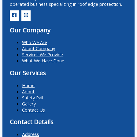
operated business specializing in roof edge protection.
Our Company
Who We Are
About Company
Services We Provide
What We Have Done
Our Services
Home
About
Safety Rail
Gallery
Contact Us
Contact Details
Address