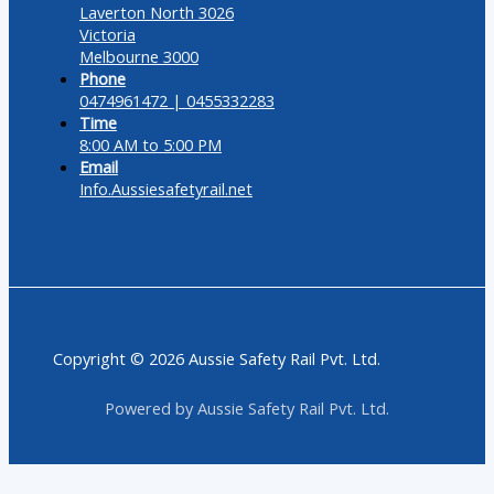
Laverton North 3026
Victoria
Melbourne 3000
Phone
0474961472 | 0455332283
Time
8:00 AM to 5:00 PM
Email
Info.Aussiesafetyrail.net
Copyright © 2026 Aussie Safety Rail Pvt. Ltd.
Powered by Aussie Safety Rail Pvt. Ltd.