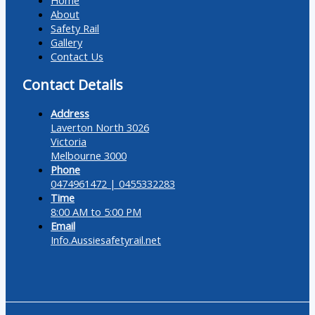
Home
About
Safety Rail
Gallery
Contact Us
Contact Details
Address
Laverton North 3026
Victoria
Melbourne 3000
Phone
0474961472 | 0455332283
Time
8:00 AM to 5:00 PM
Email
Info.Aussiesafetyrail.net