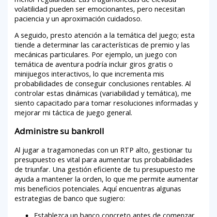
volatilidad pueden ser emocionantes, pero necesitan
paciencia y un aproximación cuidadoso.
A seguido, presto atención a la temática del juego; esta
tiende a determinar las características de premio y las
mecánicas particulares. Por ejemplo, un juego con
temática de aventura podría incluir giros gratis o
minijuegos interactivos, lo que incrementa mis
probabilidades de conseguir conclusiones rentables. Al
controlar estas dinámicas (variabilidad y temática), me
siento capacitado para tomar resoluciones informadas y
mejorar mi táctica de juego general.
Administre su bankroll
Al jugar a tragamonedas con un RTP alto, gestionar tu
presupuesto es vital para aumentar tus probabilidades
de triunfar. Una gestión eficiente de tu presupuesto me
ayuda a mantener la orden, lo que me permite aumentar
mis beneficios potenciales. Aquí encuentras algunas
estrategias de banco que sugiero:
Establezca un banco concreto antes de comenzar