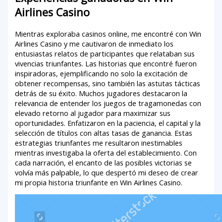
Airlines Casino
Mientras exploraba casinos online, me encontré con Win
Airlines Casino y me cautivaron de inmediato los
entusiastas relatos de participantes que relataban sus
vivencias triunfantes. Las historias que encontré fueron
inspiradoras, ejemplificando no solo la excitación de
obtener recompensas, sino también las astutas tácticas
detrás de su éxito. Muchos jugadores destacaron la
relevancia de entender los juegos de tragamonedas con
elevado retorno al jugador para maximizar sus
oportunidades. Enfatizaron en la paciencia, el capital y la
selección de títulos con altas tasas de ganancia. Estas
estrategias triunfantes me resultaron inestimables
mientras investigaba la oferta del establecimiento. Con
cada narración, el encanto de las posibles victorias se
volvía más palpable, lo que despertó mi deseo de crear
mi propia historia triunfante en Win Airlines Casino.