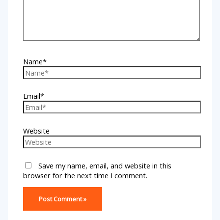
Name*
Email*
Website
Save my name, email, and website in this
browser for the next time I comment.