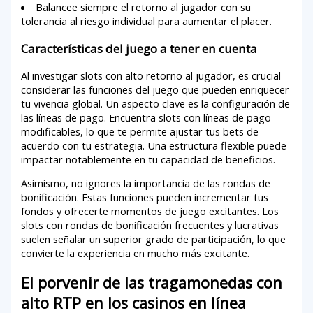
Balancee siempre el retorno al jugador con su
tolerancia al riesgo individual para aumentar el placer.
Características del juego a tener en cuenta
Al investigar slots con alto retorno al jugador, es crucial
considerar las funciones del juego que pueden enriquecer
tu vivencia global. Un aspecto clave es la configuración de
las líneas de pago. Encuentra slots con líneas de pago
modificables, lo que te permite ajustar tus bets de
acuerdo con tu estrategia. Una estructura flexible puede
impactar notablemente en tu capacidad de beneficios.
Asimismo, no ignores la importancia de las rondas de
bonificación. Estas funciones pueden incrementar tus
fondos y ofrecerte momentos de juego excitantes. Los
slots con rondas de bonificación frecuentes y lucrativas
suelen señalar un superior grado de participación, lo que
convierte la experiencia en mucho más excitante.
El porvenir de las tragamonedas con
alto RTP en los casinos en línea