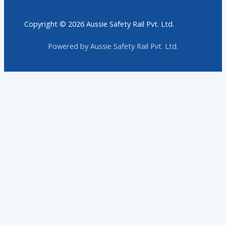
Copyright © 2026 Aussie Safety Rail Pvt. Ltd.
Powered by Aussie Safety Rail Pvt. Ltd.