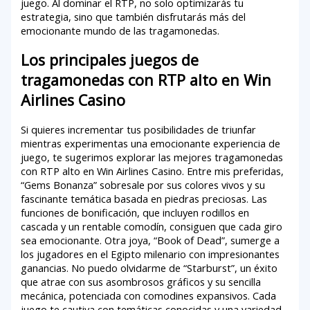
juego. Al dominar el RTP, no solo optimizarás tu
estrategia, sino que también disfrutarás más del
emocionante mundo de las tragamonedas.
Los principales juegos de
tragamonedas con RTP alto en Win
Airlines Casino
Si quieres incrementar tus posibilidades de triunfar
mientras experimentas una emocionante experiencia de
juego, te sugerimos explorar las mejores tragamonedas
con RTP alto en Win Airlines Casino. Entre mis preferidas,
“Gems Bonanza” sobresale por sus colores vivos y su
fascinante temática basada en piedras preciosas. Las
funciones de bonificación, que incluyen rodillos en
cascada y un rentable comodín, consiguen que cada giro
sea emocionante. Otra joya, “Book of Dead”, sumerge a
los jugadores en el Egipto milenario con impresionantes
ganancias. No puedo olvidarme de “Starburst”, un éxito
que atrae con sus asombrosos gráficos y su sencilla
mecánica, potenciada con comodines expansivos. Cada
juego te cautiva con temáticas conocidas y una variedad