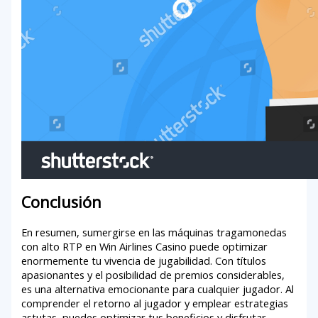
Conclusión
En resumen, sumergirse en las máquinas tragamonedas
con alto RTP en Win Airlines Casino puede optimizar
enormemente tu vivencia de jugabilidad. Con títulos
apasionantes y el posibilidad de premios considerables,
es una alternativa emocionante para cualquier jugador. Al
comprender el retorno al jugador y emplear estrategias
astutas, puedes optimizar tus beneficios y disfrutar