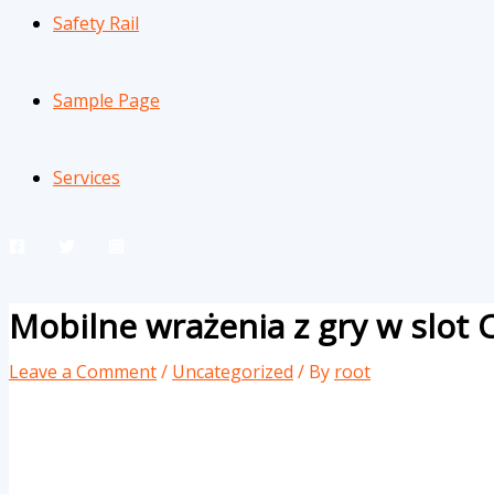
Safety Rail
Sample Page
Services
Mobilne wrażenia z gry w slot 
Leave a Comment
/
Uncategorized
/ By
root