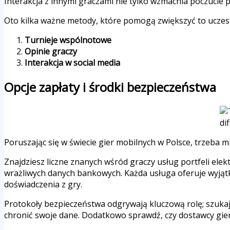
Interakcja z innymi graczami nie tylko wzmacnia poczucie pr
Oto kilka ważne metody, które pomogą zwiększyć to uczes
Turnieje wspólnotowe
Opinie graczy
Interakcja w social media
Opcje zapłaty i środki bezpieczeństwa
Poruszając się w świecie gier mobilnych w Polsce, trzeba
Znajdziesz liczne znanych wśród graczy usług portfeli elekt
wrażliwych danych bankowych. Każda usługa oferuje wyjątko
doświadczenia z gry.
Protokoły bezpieczeństwa odgrywają kluczową rolę; szukaj
chronić swoje dane. Dodatkowo sprawdź, czy dostawcy gier 