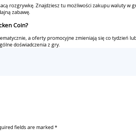
gacą rozgrywkę. Znajdziesz tu możliwości zakupu waluty w 
dajną zabawę.
cken Coin?
atycznie, a oferty promocyjne zmieniają się co tydzień lub 
ólne doświadczenia z gry.
uired fields are marked
*