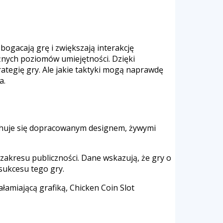
ogacają grę i zwiększają interakcję
żnych poziomów umiejętności. Dzięki
tegię gry. Ale jakie taktyki mogą naprawdę
a.
 cechuje się dopracowanym designem, żywymi
zakresu publiczności. Dane wskazują, że gry o
sukcesu tego gry.
ałamiającą grafiką, Chicken Coin Slot