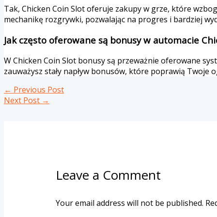
Tak, Chicken Coin Slot oferuje zakupy w grze, które wzbo
mechanikę rozgrywki, pozwalając na progres i bardziej wy
Jak często oferowane są bonusy w automacie Chi
W Chicken Coin Slot bonusy są przeważnie oferowane system
zauważysz stały napływ bonusów, które poprawią Twoje og
←
Previous Post
Next Post
→
Leave a Comment
Your email address will not be published.
Req