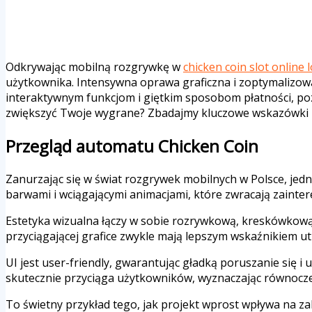
Odkrywając mobilną rozgrywkę w
chicken coin slot online
użytkownika. Intensywna oprawa graficzna i zoptymalizow
interaktywnym funkcjom i giętkim sposobom płatności, po
zwiększyć Twoje wygrane? Zbadajmy kluczowe wskazówki i
Przegląd automatu Chicken Coin
Zanurzając się w świat rozgrywek mobilnych w Polsce, jedn
barwami i wciągającymi animacjami, które zwracają zainte
Estetyka wizualna łączy w sobie rozrywkową, kreskówkową g
przyciągającej grafice zwykle mają lepszym wskaźnikiem ut
UI jest user-friendly, gwarantując gładką poruszanie się i 
skutecznie przyciąga użytkowników, wyznaczając równocze
To świetny przykład tego, jak projekt wprost wpływa na z