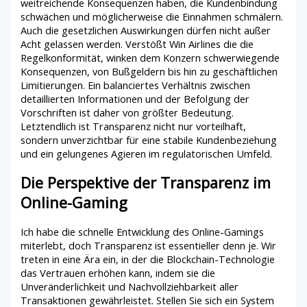
weitreichende Konsequenzen haben, die Kundenbindung
schwächen und möglicherweise die Einnahmen schmälern.
Auch die gesetzlichen Auswirkungen dürfen nicht außer
Acht gelassen werden. Verstößt Win Airlines die die
Regelkonformität, winken dem Konzern schwerwiegende
Konsequenzen, von Bußgeldern bis hin zu geschäftlichen
Limitierungen. Ein balanciertes Verhältnis zwischen
detaillierten Informationen und der Befolgung der
Vorschriften ist daher von größter Bedeutung.
Letztendlich ist Transparenz nicht nur vorteilhaft,
sondern unverzichtbar für eine stabile Kundenbeziehung
und ein gelungenes Agieren im regulatorischen Umfeld.
Die Perspektive der Transparenz im
Online-Gaming
Ich habe die schnelle Entwicklung des Online-Gamings
miterlebt, doch Transparenz ist essentieller denn je. Wir
treten in eine Ära ein, in der die Blockchain-Technologie
das Vertrauen erhöhen kann, indem sie die
Unveränderlichkeit und Nachvollziehbarkeit aller
Transaktionen gewährleistet. Stellen Sie sich ein System