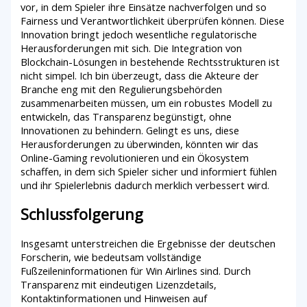
vor, in dem Spieler ihre Einsätze nachverfolgen und so
Fairness und Verantwortlichkeit überprüfen können. Diese
Innovation bringt jedoch wesentliche regulatorische
Herausforderungen mit sich. Die Integration von
Blockchain-Lösungen in bestehende Rechtsstrukturen ist
nicht simpel. Ich bin überzeugt, dass die Akteure der
Branche eng mit den Regulierungsbehörden
zusammenarbeiten müssen, um ein robustes Modell zu
entwickeln, das Transparenz begünstigt, ohne
Innovationen zu behindern. Gelingt es uns, diese
Herausforderungen zu überwinden, könnten wir das
Online-Gaming revolutionieren und ein Ökosystem
schaffen, in dem sich Spieler sicher und informiert fühlen
und ihr Spielerlebnis dadurch merklich verbessert wird.
Schlussfolgerung
Insgesamt unterstreichen die Ergebnisse der deutschen
Forscherin, wie bedeutsam vollständige
Fußzeileninformationen für Win Airlines sind. Durch
Transparenz mit eindeutigen Lizenzdetails,
Kontaktinformationen und Hinweisen auf