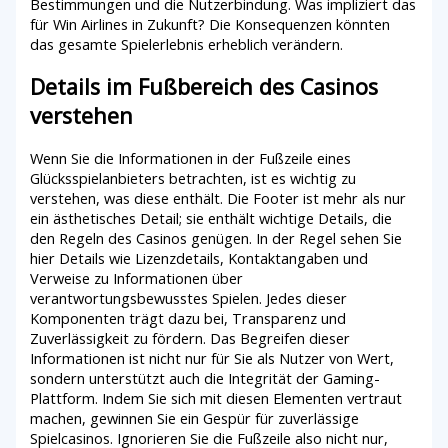
Bestimmungen und die Nutzerbindung. Was impliziert das
für Win Airlines in Zukunft? Die Konsequenzen könnten
das gesamte Spielerlebnis erheblich verändern.
Details im Fußbereich des Casinos
verstehen
Wenn Sie die Informationen in der Fußzeile eines
Glücksspielanbieters betrachten, ist es wichtig zu
verstehen, was diese enthält. Die Footer ist mehr als nur
ein ästhetisches Detail; sie enthält wichtige Details, die
den Regeln des Casinos genügen. In der Regel sehen Sie
hier Details wie Lizenzdetails, Kontaktangaben und
Verweise zu Informationen über
verantwortungsbewusstes Spielen. Jedes dieser
Komponenten trägt dazu bei, Transparenz und
Zuverlässigkeit zu fördern. Das Begreifen dieser
Informationen ist nicht nur für Sie als Nutzer von Wert,
sondern unterstützt auch die Integrität der Gaming-
Plattform. Indem Sie sich mit diesen Elementen vertraut
machen, gewinnen Sie ein Gespür für zuverlässige
Spielcasinos. Ignorieren Sie die Fußzeile also nicht nur,