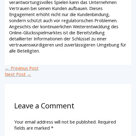
verantwortungsvolles Spielen kann das Unternehmen
Vertrauen bei seinen Kunden aufbauen. Dieses
Engagement erhöht nicht nur die Kundenbindung,
sondern schützt auch vor regulatorischen Problemen.
Angesichts der kontinuierlichen Weiterentwicklung des
Online-Glücksspielmarktes ist die Bereitstellung
detaillierter Informationen der Schlüssel zu einer
vertrauenswürdigeren und zuverlässigeren Umgebung für
alle Beteiligten.
←
Previous Post
Next Post
→
Leave a Comment
Your email address will not be published.
Required
fields are marked
*