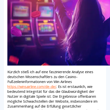
Kürzlich stieß ich auf eine faszinierende Analyse eines
deutschen Wissenschaftlers zu den Casino-
Fußzeileninformationen von Win Airlines
https://winsairline.com/de-de/
. Es ist erstaunlich, wie
bedeutend Integrität für das die Glaubwürdigkeit der
Nutzer in digitale Spiele ist. Die Ergebnisse offenbaren
mögliche Schwachstellen der Website, insbesondere im
Zusammenhang auf die Erfüllung gesetzlicher