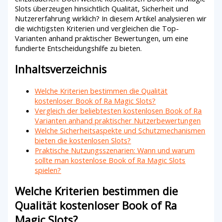
Slots überzeugen hinsichtlich Qualität, Sicherheit und
Nutzererfahrung wirklich? In diesem Artikel analysieren wir
die wichtigsten Kriterien und vergleichen die Top-
Varianten anhand praktischer Bewertungen, um eine
fundierte Entscheidungshilfe zu bieten.
Inhaltsverzeichnis
Welche Kriterien bestimmen die Qualität
kostenloser Book of Ra Magic Slots?
Vergleich der beliebtesten kostenlosen Book of Ra
Varianten anhand praktischer Nutzerbewertungen
Welche Sicherheitsaspekte und Schutzmechanismen
bieten die kostenlosen Slots?
Praktische Nutzungsszenarien: Wann und warum
sollte man kostenlose Book of Ra Magic Slots
spielen?
Welche Kriterien bestimmen die
Qualität kostenloser Book of Ra
Magic Slots?