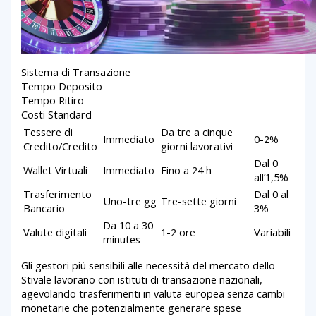
Sistema di Transazione
Tempo Deposito
Tempo Ritiro
Costi Standard
Tessere di
Da tre a cinque
Immediato
0-2%
Credito/Credito
giorni lavorativi
Dal 0
Wallet Virtuali
Immediato
Fino a 24 h
all’1,5%
Trasferimento
Dal 0 al
Uno-tre gg
Tre-sette giorni
Bancario
3%
Da 10 a 30
Valute digitali
1-2 ore
Variabili
minutes
Gli gestori più sensibili alle necessità del mercato dello
Stivale lavorano con istituti di transazione nazionali,
agevolando trasferimenti in valuta europea senza cambi
monetarie che potenzialmente generare spese