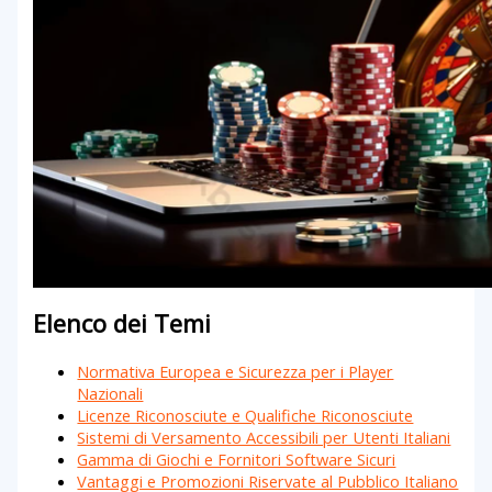
Elenco dei Temi
Normativa Europea e Sicurezza per i Player
Nazionali
Licenze Riconosciute e Qualifiche Riconosciute
Sistemi di Versamento Accessibili per Utenti Italiani
Gamma di Giochi e Fornitori Software Sicuri
Vantaggi e Promozioni Riservate al Pubblico Italiano