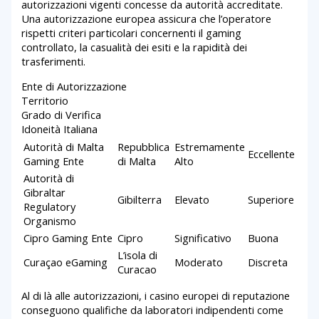
autorizzazioni vigenti concesse da autorità accreditate.
Una autorizzazione europea assicura che l’operatore
rispetti criteri particolari concernenti il gaming
controllato, la casualità dei esiti e la rapidità dei
trasferimenti.
Ente di Autorizzazione
Territorio
Grado di Verifica
Idoneità Italiana
Autorità di Malta
Repubblica
Estremamente
Eccellente
Gaming Ente
di Malta
Alto
Autorità di
Gibraltar
Gibilterra
Elevato
Superiore
Regulatory
Organismo
Cipro Gaming Ente
Cipro
Significativo
Buona
L’isola di
Curaçao eGaming
Moderato
Discreta
Curacao
Al di là alle autorizzazioni, i casino europei di reputazione
conseguono qualifiche da laboratori indipendenti come