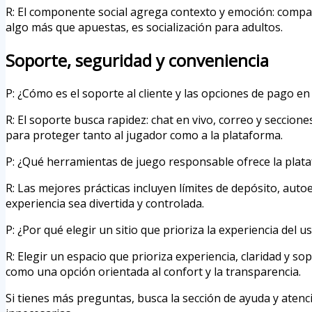
R: El componente social agrega contexto y emoción: compart
algo más que apuestas, es socialización para adultos.
Soporte, seguridad y conveniencia
P: ¿Cómo es el soporte al cliente y las opciones de pago en
R: El soporte busca rapidez: chat en vivo, correo y seccio
para proteger tanto al jugador como a la plataforma.
P: ¿Qué herramientas de juego responsable ofrece la plat
R: Las mejores prácticas incluyen límites de depósito, aut
experiencia sea divertida y controlada.
P: ¿Por qué elegir un sitio que prioriza la experiencia del u
R: Elegir un espacio que prioriza experiencia, claridad y s
como una opción orientada al confort y la transparencia.
Si tienes más preguntas, busca la sección de ayuda y atenci