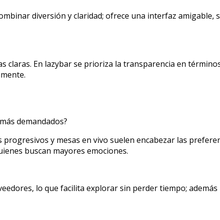
ombinar diversión y claridad; ofrece una interfaz amigable,
icas claras. En lazybar se prioriza la transparencia en térmi
damente.
s más demandados?
pots progresivos y mesas en vivo suelen encabezar las prefer
 quienes buscan mayores emociones.
eedores, lo que facilita explorar sin perder tiempo; además