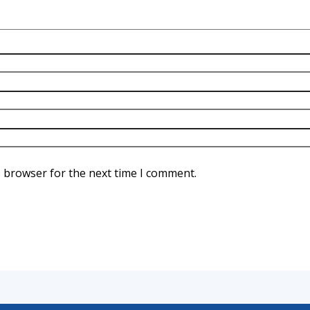
s browser for the next time I comment.