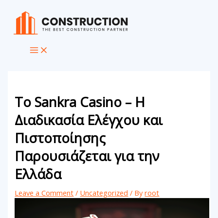
Main
Skip
Type
Name*
Email*
Website
Menu
to
here..
content
Το Sankra Casino – Η
Διαδικασία Ελέγχου και
Πιστοποίησης
Παρουσιάζεται για την
Ελλάδα
Leave a Comment
/
Uncategorized
/ By
root