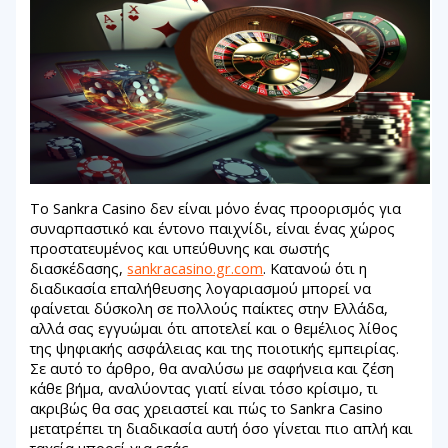
Το Sankra Casino δεν είναι μόνο ένας προορισμός για
συναρπαστικό και έντονο παιχνίδι, είναι ένας χώρος
προστατευμένος και υπεύθυνης και σωστής
διασκέδασης,
sankracasino.gr.com
. Κατανοώ ότι η
διαδικασία επαλήθευσης λογαριασμού μπορεί να
φαίνεται δύσκολη σε πολλούς παίκτες στην Ελλάδα,
αλλά σας εγγυώμαι ότι αποτελεί και ο θεμέλιος λίθος
της ψηφιακής ασφάλειας και της ποιοτικής εμπειρίας.
Σε αυτό το άρθρο, θα αναλύσω με σαφήνεια και ζέση
κάθε βήμα, αναλύοντας γιατί είναι τόσο κρίσιμο, τι
ακριβώς θα σας χρειαστεί και πώς το Sankra Casino
μετατρέπει τη διαδικασία αυτή όσο γίνεται πιο απλή και