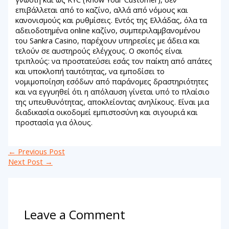
επιβάλλεται από το καζίνο, αλλά από νόμους και
κανονισμούς και ρυθμίσεις. Εντός της Ελλάδας, όλα τα
αδειοδοτημένα online καζίνο, συμπεριλαμβανομένου
του Sankra Casino, παρέχουν υπηρεσίες με άδεια και
τελούν σε αυστηρούς ελέγχους. Ο σκοπός είναι
τριπλούς: να προστατεύσει εσάς τον παίκτη από απάτες
και υποκλοπή ταυτότητας, να εμποδίσει το
νομιμοποίηση εσόδων από παράνομες δραστηριότητες
και να εγγυηθεί ότι η απόλαυση γίνεται υπό το πλαίσιο
της υπευθυνότητας, αποκλείοντας ανηλίκους. Είναι μια
διαδικασία οικοδομεί εμπιστοσύνη και σιγουριά και
προστασία για όλους.
←
Previous Post
Next Post
→
Leave a Comment