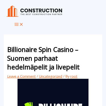
Main
Skip
Type
Name*
Email*
Website
Menu
to
here..
content
Billionaire Spin Casino –
Suomen parhaat
hedelmäpelit ja livepelit
Leave a Comment
/
Uncategorized
/ By
root