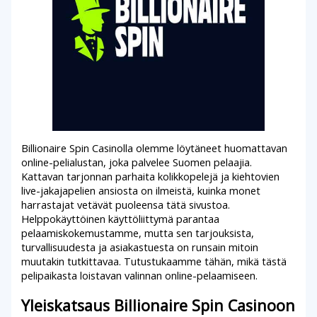
Billionaire Spin Casinolla olemme löytäneet huomattavan
online-pelialustan, joka palvelee Suomen pelaajia.
Kattavan tarjonnan parhaita kolikkopelejä ja kiehtovien
live-jakajapelien ansiosta on ilmeistä, kuinka monet
harrastajat vetävät puoleensa tätä sivustoa.
Helppokäyttöinen käyttöliittymä parantaa
pelaamiskokemustamme, mutta sen tarjouksista,
turvallisuudesta ja asiakastuesta on runsain mitoin
muutakin tutkittavaa. Tutustukaamme tähän, mikä tästä
pelipaikasta loistavan valinnan online-pelaamiseen.
Yleiskatsaus Billionaire Spin Casinoon