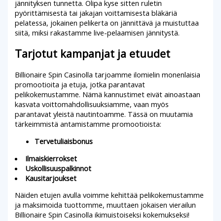
jännityksen tunnetta. Olipa kyse sitten ruletin
pyörittämisestä tai jakajan voittamisesta bläkäriä
pelatessa, jokainen pelikerta on jännittävä ja muistuttaa
siitä, miksi rakastamme live-pelaamisen jännitystä.
Tarjotut kampanjat ja etuudet
Billionaire Spin Casinolla tarjoamme ilomielin monenlaisia
promootioita ja etuja, jotka parantavat
pelikokemustamme. Nämä kannustimet eivät ainoastaan
kasvata voittomahdollisuuksiamme, vaan myös
parantavat yleistä nautintoamme. Tässä on muutamia
tärkeimmistä antamistamme promootioista:
Tervetuliaisbonus
Ilmaiskierrokset
Uskollisuuspalkinnot
Kausitarjoukset
Näiden etujen avulla voimme kehittää pelikokemustamme
ja maksimoida tuottomme, muuttaen jokaisen vierailun
Billionaire Spin Casinolla ikimuistoiseksi kokemukseksi!