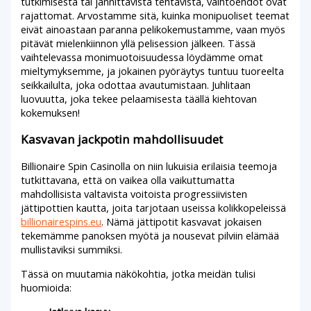
tutkimisesta tai jännittävistä tehtävistä, vaihtoehdot ovat
rajattomat. Arvostamme sitä, kuinka monipuoliset teemat
eivät ainoastaan paranna pelikokemustamme, vaan myös
pitävät mielenkiinnon yllä pelisession jälkeen. Tässä
vaihtelevassa monimuotoisuudessa löydämme omat
mieltymyksemme, ja jokainen pyöräytys tuntuu tuoreelta
seikkailulta, joka odottaa avautumistaan. Juhlitaan
luovuutta, joka tekee pelaamisesta täällä kiehtovan
kokemuksen!
Kasvavan jackpotin mahdollisuudet
Billionaire Spin Casinolla on niin lukuisia erilaisia teemoja
tutkittavana, että on vaikea olla vaikuttumatta
mahdollisista valtavista voitoista progressiivisten
jättipottien kautta, joita tarjotaan useissa kolikkopeleissä
billionairespins.eu
. Nämä jättipotit kasvavat jokaisen
tekemämme panoksen myötä ja nousevat pilviin elämää
mullistaviksi summiksi.
Tässä on muutamia näkökohtia, jotka meidän tulisi
huomioida: