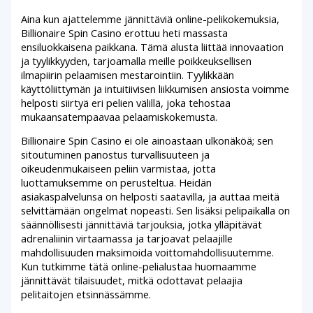
Aina kun ajattelemme jännittäviä online-pelikokemuksia,
Billionaire Spin Casino erottuu heti massasta
ensiluokkaisena paikkana. Tämä alusta liittää innovaation
ja tyylikkyyden, tarjoamalla meille poikkeuksellisen
ilmapiirin pelaamisen mestarointiin. Tyylikkään
käyttöliittymän ja intuitiivisen liikkumisen ansiosta voimme
helposti siirtyä eri pelien välillä, joka tehostaa
mukaansatempaavaa pelaamiskokemusta.
Billionaire Spin Casino ei ole ainoastaan ulkonäköä; sen
sitoutuminen panostus turvallisuuteen ja
oikeudenmukaiseen peliin varmistaa, jotta
luottamuksemme on perusteltua. Heidän
asiakaspalvelunsa on helposti saatavilla, ja auttaa meitä
selvittämään ongelmat nopeasti. Sen lisäksi pelipaikalla on
säännöllisesti jännittäviä tarjouksia, jotka ylläpitävät
adrenaliinin virtaamassa ja tarjoavat pelaajille
mahdollisuuden maksimoida voittomahdollisuutemme.
Kun tutkimme tätä online-pelialustaa huomaamme
jännittävät tilaisuudet, mitkä odottavat pelaajia
pelitaitojen etsinnässämme.