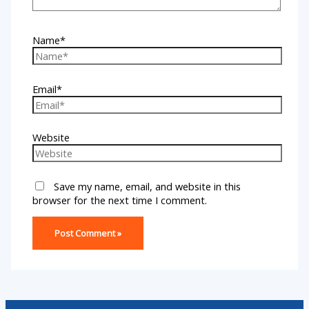
Name*
Email*
Website
Save my name, email, and website in this
browser for the next time I comment.