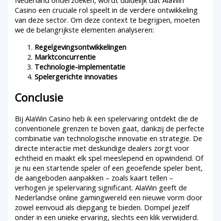
Nederland onderzoeken, wordt duidelijk dat AlaWin
Casino een cruciale rol speelt in de verdere ontwikkeling
van deze sector. Om deze context te begrijpen, moeten
we de belangrijkste elementen analyseren:
Regelgevingsontwikkelingen
Marktconcurrentie
Technologie-implementatie
Spelergerichte innovaties
Conclusie
Bij AlaWin Casino heb ik een spelervaring ontdekt die de
conventionele grenzen te boven gaat, dankzij de perfecte
combinatie van technologische innovatie en strategie. De
directe interactie met deskundige dealers zorgt voor
echtheid en maakt elk spel meeslepend en opwindend. Of
je nu een startende speler of een geoefende speler bent,
de aangeboden aanpakken – zoals kaart tellen –
verhogen je spelervaring significant. AlaWin geeft de
Nederlandse online gamingwereld een nieuwe vorm door
zowel eenvoud als diepgang te bieden. Dompel jezelf
onder in een unieke ervaring, slechts een klik verwijderd.