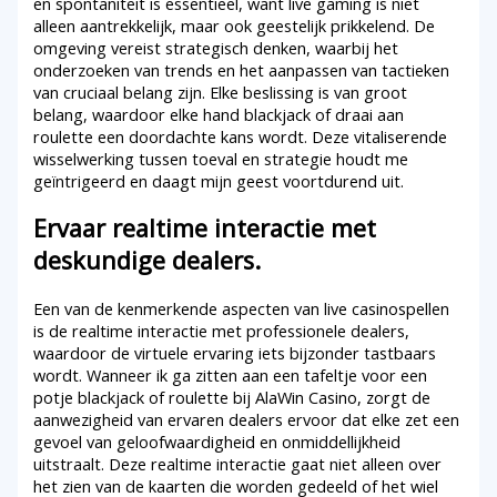
en spontaniteit is essentieel, want live gaming is niet
alleen aantrekkelijk, maar ook geestelijk prikkelend. De
omgeving vereist strategisch denken, waarbij het
onderzoeken van trends en het aanpassen van tactieken
van cruciaal belang zijn. Elke beslissing is van groot
belang, waardoor elke hand blackjack of draai aan
roulette een doordachte kans wordt. Deze vitaliserende
wisselwerking tussen toeval en strategie houdt me
geïntrigeerd en daagt mijn geest voortdurend uit.
Ervaar realtime interactie met
deskundige dealers.
Een van de kenmerkende aspecten van live casinospellen
is de realtime interactie met professionele dealers,
waardoor de virtuele ervaring iets bijzonder tastbaars
wordt. Wanneer ik ga zitten aan een tafeltje voor een
potje blackjack of roulette bij AlaWin Casino, zorgt de
aanwezigheid van ervaren dealers ervoor dat elke zet een
gevoel van geloofwaardigheid en onmiddellijkheid
uitstraalt. Deze realtime interactie gaat niet alleen over
het zien van de kaarten die worden gedeeld of het wiel