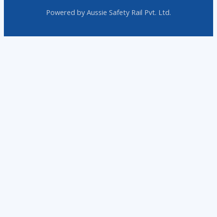
Powered by Aussie Safety Rail Pvt. Ltd.