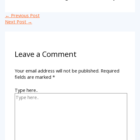
←
Previous Post
Next Post
→
Leave a Comment
Your email address will not be published.
Required
fields are marked
*
Type here..