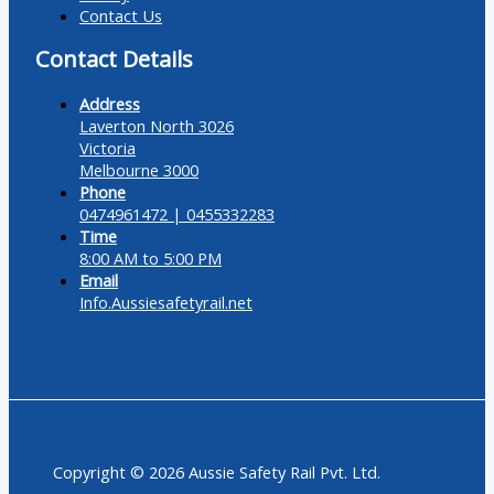
Contact Us
Contact Details
Address
Laverton North 3026
Victoria
Melbourne 3000
Phone
0474961472 | 0455332283
Time
8:00 AM to 5:00 PM
Email
Info.Aussiesafetyrail.net
Copyright © 2026 Aussie Safety Rail Pvt. Ltd.