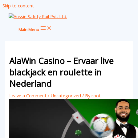
Skip to content
Main Menu
AlaWin Casino – Ervaar live
blackjack en roulette in
Nederland
Leave a Comment
/
Uncategorized
/ By
root