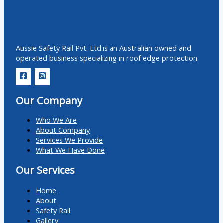
Aussie Safety Rail Pvt. Ltd.is an Australian owned and
operated business specializing in roof edge protection.
Our Company
Who We Are
About Company
Services We Provide
What We Have Done
Our Services
Home
About
Safety Rail
Gallery