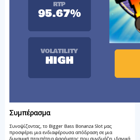
Συμπέρασμα
Συνοψίζοντας, το Bigger Bass Bonanza Slot μας
προσφέρει μια ενδιαφέρουσα απόδραση σε μια
δυναμική περιπέτεια ψαρέματος που συνδυάζει ιδανικά