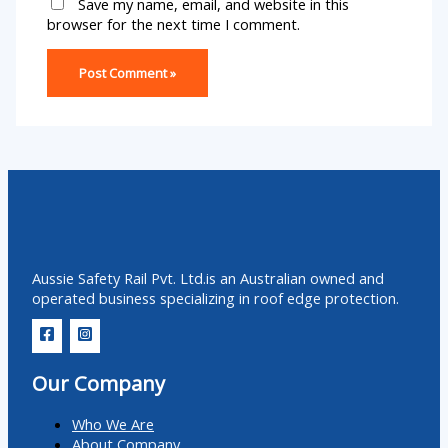
Save my name, email, and website in this
browser for the next time I comment.
Aussie Safety Rail Pvt. Ltd.is an Australian owned and
operated business specializing in roof edge protection.
Our Company
Who We Are
About Company