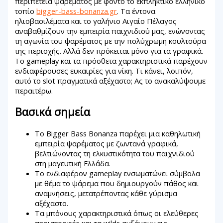
περιπέτεια ψαρέματος με φόντο το εκπληκτικό ελληνικό
τοπίο
bigger-bass-bonanza.gr
. Τα έντονα
ηλιοβασιλέματα και το γαλήνιο Αιγαίο Πέλαγος
αναβαθμίζουν την εμπειρία παιχνιδιού μας, ενώνοντας
τη αγωνία του ψαρέματος με την πολύχρωμη κουλτούρα
της περιοχής. Αλλά δεν πρόκειται μόνο για τα γραφικά.
Το gameplay και τα πρόσθετα χαρακτηριστικά παρέχουν
ενδιαφέρουσες ευκαιρίες για νίκη. Τι κάνει, λοιπόν,
αυτό το slot πραγματικά αξέχαστο; Ας το ανακαλύψουμε
περαιτέρω.
Βασικά σημεία
Το Bigger Bass Bonanza παρέχει μια καθηλωτική
εμπειρία ψαρέματος με ζωντανά γραφικά,
βελτιώνοντας τη ελκυστικότητα του παιχνιδιού
στη μαγευτική Ελλάδα.
Το ενδιαφέρον gameplay ενσωματώνει σύμβολα
με θέμα το ψάρεμα που δημιουργούν πάθος και
αναμνήσεις, μετατρέποντας κάθε γύρισμα
αξέχαστο.
Τα μπόνους χαρακτηριστικά όπως οι ελεύθερες
περιστροφές και τα wilds αυξάνουν τις