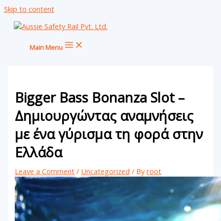
Skip to content
Main Menu
Bigger Bass Bonanza Slot –
Δημιουργώντας αναμνήσεις
με ένα γύρισμα τη φορά στην
Ελλάδα
Leave a Comment
/
Uncategorized
/ By
root