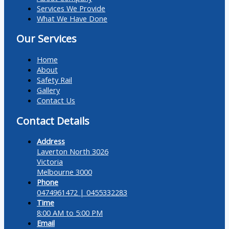
Services We Provide
What We Have Done
Our Services
Home
About
Safety Rail
Gallery
Contact Us
Contact Details
Address
Laverton North 3026
Victoria
Melbourne 3000
Phone
0474961472 | 0455332283
Time
8:00 AM to 5:00 PM
Email