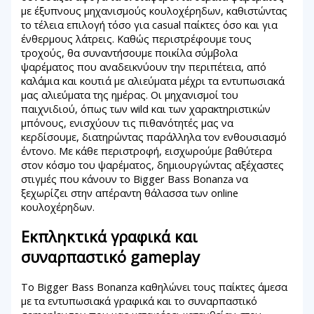
με έξυπνους μηχανισμούς κουλοχέρηδων, καθιστώντας
το τέλεια επιλογή τόσο για casual παίκτες όσο και για
ένθερμους λάτρεις. Καθώς περιστρέφουμε τους
τροχούς, θα συναντήσουμε ποικίλα σύμβολα
ψαρέματος που αναδεικνύουν την περιπέτεια, από
καλάμια και κουτιά με αλιεύματα μέχρι τα εντυπωσιακά
μας αλιεύματα της ημέρας. Οι μηχανισμοί του
παιχνιδιού, όπως των wild και των χαρακτηριστικών
μπόνους, ενισχύουν τις πιθανότητές μας να
κερδίσουμε, διατηρώντας παράλληλα τον ενθουσιασμό
έντονο. Με κάθε περιστροφή, εισχωρούμε βαθύτερα
στον κόσμο του ψαρέματος, δημιουργώντας αξέχαστες
στιγμές που κάνουν το Bigger Bass Bonanza να
ξεχωρίζει στην απέραντη θάλασσα των online
κουλοχέρηδων.
Εκπληκτικά γραφικά και
συναρπαστικό gameplay
Το Bigger Bass Bonanza καθηλώνει τους παίκτες άμεσα
με τα εντυπωσιακά γραφικά και το συναρπαστικό